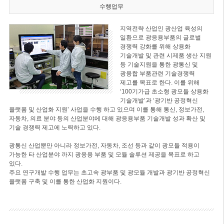
수행업무
지역전략 산업인 광산업 육성의
일환으로 광응용부품의 글로벌
경쟁력 강화를 위해 상용화
기술개발 및 관련 시제품 생산 지원
등 기술지원을 통한 광통신 및
광융합 부품관련 기술경쟁력
제고를 목표로 한다. 이를 위해
‘100기가급 초소형 광모듈 상용화
기술개발’과 ‘광기반 공정혁신
플랫폼 및 산업화 지원’ 사업을 수행 하고 있으며 이를 통해 통신, 정보가전,
자동차, 의료 분야 등의 산업분야에 대해 광응용부품 기술개발 성과 확산 및
기술 경쟁력 제고에 노력하고 있다.
광통신 산업뿐만 아니라 정보가전, 자동차, 조선 등과 같이 광모듈 적용이
가능한 타 산업분야 까지 광응용 부품 및 모듈 솔루션 제공을 목표로 하고
있다.
주요 연구개발 수행 업무는 초고속 광부품 및 광모듈 개발과 광기반 공정혁신
플랫폼 구축 및 이를 통한 산업화 지원이다.