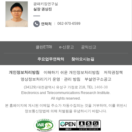
광패키징연구실
실장 권상진
062-970-6599
연락처
클린ETRI
e-신문고
공익신고
주요업무연락처
찾아오시는길
개인정보처리방침
이해하기 쉬운 개인정보처리방침
저작권정책
영상정보처리기기 운영ㆍ관리 방침
부설연구소공고
(34129) 대전광역시 유성구 가정로 218, TEL
1466-38
Electronics and Telecommunications Research Institute.
All rights reserved.
본 홈페이지에 게시된 이메일 주소가 자동수집되는 것을 거부하며, 이를 위반시
정보통신망법에 의해 처벌됨을 유념하시기 바랍니다.