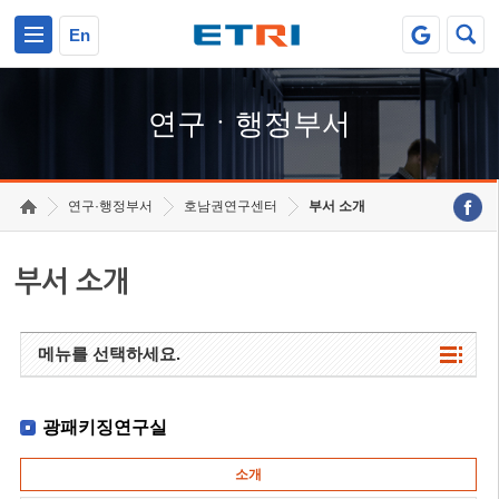
본문 바로가기
주요메뉴 바로가기
하단메뉴 바로가기
En
연구ㆍ행정부서
연구·행정부서
호남권연구센터
부서 소개
부서 소개
메뉴를 선택하세요.
광패키징연구실
소개