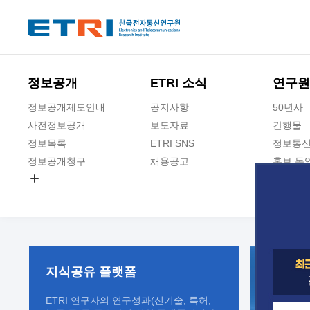
본문 바로가기
주요메뉴 바로가기
정보공개
ETRI 소식
연구원
정보공개제도안내
공지사항
50년사
사전정보공개
보도자료
간행물
정보목록
ETRI SNS
정보통신
정보공개청구
채용공고
홍보 동
경영공시
공공데이터개방
사업실명제
지식공유
플랫폼
ETRI 연구자의 연구성과(신기술, 특허,