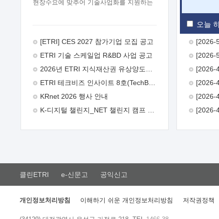
현장수요에 맞추어 기술사업화를 지원하는
『연구인력 현장지원』프로그램을
운영하고 있습니다.이에 연구인력의 지원을
오늘 하
희망하는 중소.중견기업에서는 신청하여
주시기 바랍니다.
2026년 8월
[ETRI] CES 2027 참가기업 모집 공고
한국전자통신연구원장
1. 추진개요

ETRI 기술 스케일업 R&BD 사업 공고
추진목적: ETRI 인력을 기업현장에 파견.
기술지원을 실시함으로써 ETRI 개발기술의
2026년 ETRI 지식재산권 유상양도계약 수요조사 공고
사업화를 지원하여 사업화성과를
ETRI 테크비즈 인사이트 8호(TechBiz Insight Vol.8) 발간
극대화하고, 지원기업을 강견기업으로
육성하고자 함.
 신청자격: ETRI
KRnet 2026 행사 안내
협력기업 및 일반 ICT 중소기업* 협력기업:
K-디지털 챌린지_NET 챌린지 캠프 시즌13 안내
ETRI 창업/연구소기업, 기술이전/출자기업
등 ETRI 개발기술을 사업화하고자 하는
기업
 파견기간: 1년 이상 [최대 3년까지
연속지원 가능]* 연속지원은 지원완료
시점에서 당해 지원실적과 차기 지원계획을
평가하여 결정
 기업부담: 연구인력
연봉기준 30 ~ 40%* (1년차) 연봉의 30%,
클린ETRI
e-신문고
공익신고
(2 ~ 3년차) 연봉의 40%
 추진일정(1)
희망기업 신청/접수(2)희망인력-희망기업
매칭(3)현장조사/ 선정(심의)(4)협약체결
개인정보처리방침
이해하기 쉬운 개인정보처리방침
저작권정책
(5)기업파견8월 3일 ~ 14일
8월 17일 ~
26일
9월초순
9월 중순
10월 이후*