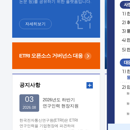
논문 등)를 공유하기 위한 플랫폼입니다.
자세히보기
ETRI 오픈소스
거버넌스 대응
공지사항
보도자
03
2026년도 하반기
연구인력 현장지원
2026.08
희망기업 신청/접수
한국전자통신연구원(ETRI)은 ETRI
연구인력을 기업현장에 파견하여