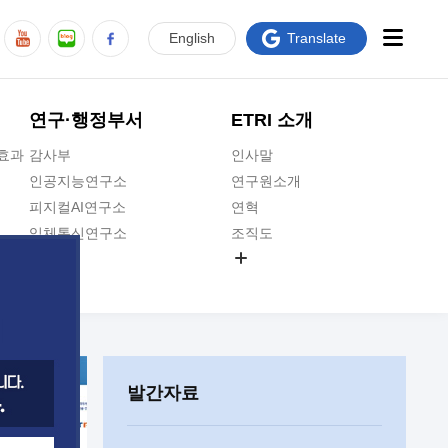
En
glish
Translate
연구·행정부서
ETRI 소개
급효과
감사부
인사말
인공지능연구소
연구원소개
피지컬AI연구소
연혁
입체통신연구소
조직도
공간미디어연구소
기타 공개정보
ADX융합연구소
원규 제·개정 예고
ICT전략연구소
연구원 고객헌장
인공지능안전연구소
ETRI CI
우주항공반도체전략연구단
주요업무연락처
발간자료
대경권연구본부
찾아오시는길
호남권연구본부