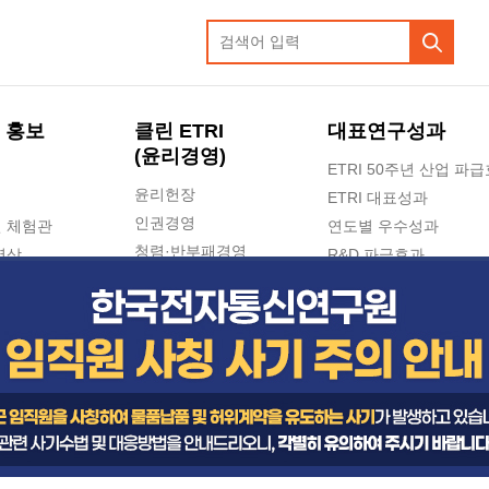
 홍보
클린 ETRI
대표연구성과
(윤리경영)
ETRI 50주년 산업 파
윤리헌장
ETRI 대표성과
인권경영
 체험관
연도별 우수성과
청렴·반부패경영
영상
R&D 파급효과
e-신문고(ETRI 신고센터)
지식공유플랫폼
공익신고
청렴포털 신고
고객의소리
수의계약 현황
부패징계 현황
감사결과공개