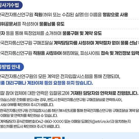
료
기술사업화플랫폼/기술
기술예고
중소기
보유특허
이전가
융합기술연구생산센터
반도