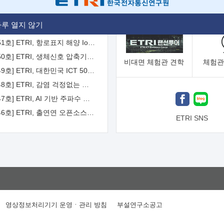
[2026-52호] ETRI, ITU-T 자율주행차 국제표준화 주도한다
루 열지 않기
[2026-51호] ETRI, 항로표지 해양 IoT 무선통신체계 개발 나선다
[2026-50호] ETRI, 생체신호 압축기술 국제표준 채택...의료 AI 시대 연다
비대면
체험관 견학
체험관
[2026-49호] ETRI, 대한민국 ICT 50년 역사를 담은 온라인 50년사 공개
[2026-48호] ETRI, 감염 걱정없는 공중 터치 인터페이스 시대 연다
[2026-47호] ETRI, AI 기반 주파수 예측기술 국제표준 이끌어
[2026-46호] ETRI, 출연연 오픈소스 협의체 '범출연연'으로 확대 운영
ETRI SNS
영상정보처리기기 운영ㆍ관리 방침
부설연구소공고