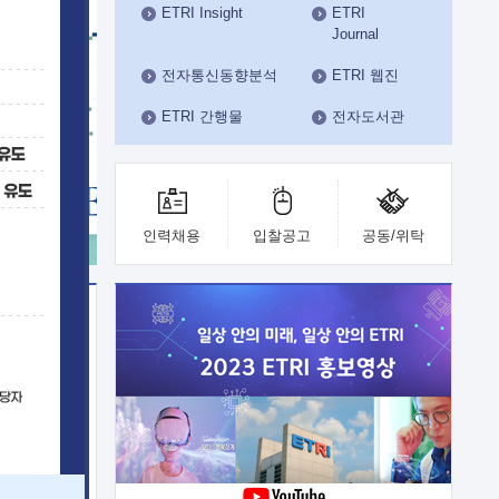
ETRI Insight
ETRI
수도권연구본부
Journal
기획본부
사업화본부
전자통신동향분석
ETRI 웹진
행정본부
ETRI 간행물
전자도서관
대외협력부
인력채용
입찰공고
공동/위탁
이전
업 지원
능 기술
체실험실