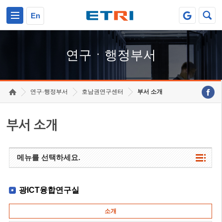
본문 바로가기
주요메뉴 바로가기
하단메뉴 바로가기
En
연구ㆍ행정부서
연구·행정부서
호남권연구센터
부서 소개
부서 소개
메뉴를 선택하세요.
광ICT융합연구실
소개