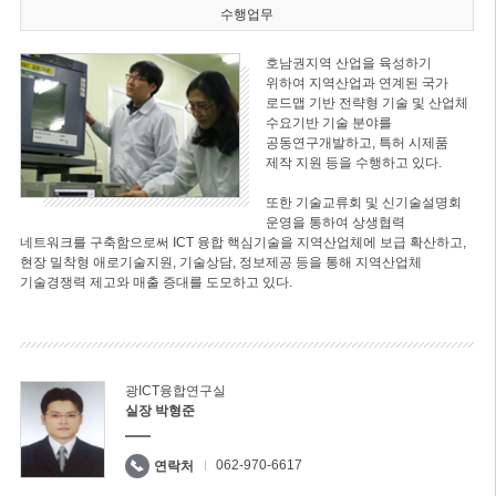
수행업무
호남권지역 산업을 육성하기
위하여 지역산업과 연계된 국가
로드맵 기반 전략형 기술 및 산업체
수요기반 기술 분야를
공동연구개발하고, 특허 시제품
제작 지원 등을 수행하고 있다.
또한 기술교류회 및 신기술설명회
운영을 통하여 상생협력
네트워크를 구축함으로써 ICT 융합 핵심기술을 지역산업체에 보급 확산하고,
현장 밀착형 애로기술지원, 기술상담, 정보제공 등을 통해 지역산업체
기술경쟁력 제고와 매출 증대를 도모하고 있다.
광ICT융합연구실
실장 박형준
062-970-6617
연락처