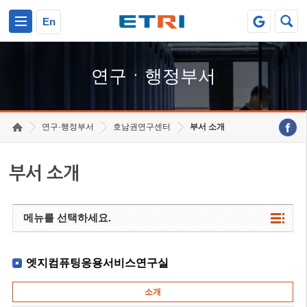
본문 바로가기
주요메뉴 바로가기
하단메뉴 바로가기
En
연구ㆍ행정부서
연구·행정부서
호남권연구센터
부서 소개
부서 소개
메뉴를 선택하세요.
엣지컴퓨팅응용서비스연구실
소개