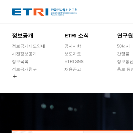
본문 바로가기
주요메뉴 바로가기
하단메뉴 바로가기
정보공개
ETRI 소식
연구원
정보공개제도안내
공지사항
50년사
사전정보공개
보도자료
간행물
정보목록
ETRI SNS
정보통신
정보공개청구
채용공고
홍보 동
경영공시
공공데이터개방
사업실명제