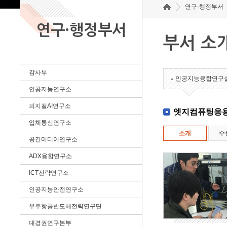
연구·행정부서
연구·행정부서
부서 소
감사부
인공지능융합연구
인공지능연구소
피지컬AI연구소
엣지컴퓨팅응
입체통신연구소
소개
수
공간미디어연구소
ADX융합연구소
ICT전략연구소
인공지능안전연구소
우주항공반도체전략연구단
대경권연구본부