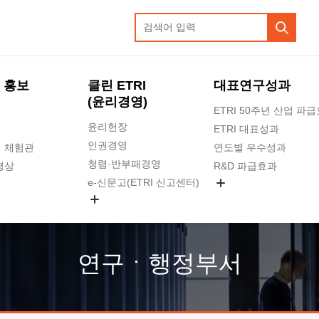
 홍보
클린 ETRI
대표연구성과
(윤리경영)
ETRI 50주년 산업 파
윤리헌장
ETRI 대표성과
인권경영
 체험관
연도별 우수성과
청렴·반부패경영
영상
R&D 파급효과
e-신문고(ETRI 신고센터)
지식공유플랫폼
공익신고
청렴포털 신고
고객의소리
연구ㆍ행정부서
수의계약 현황
부패징계 현황
감사결과공개