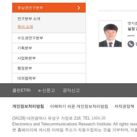
호남권연구본부
연구본부 소개
엣지
부서 소개
실장
수도권연구본부
기획본부
사업화본부
행정본부
대외협력부
클린ETRI
e-신문고
공익신고
개인정보처리방침
이해하기 쉬운 개인정보처리방침
저작권정책
(34129) 대전광역시 유성구 가정로 218, TEL
1466-38
Electronics and Telecommunications Research Institute.
All rights res
본 홈페이지에 게시된 이메일 주소가 자동수집되는 것을 거부하며, 이