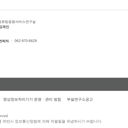
컴퓨팅응용서비스연구실
 김재인
062-970-6629
연락처
영상정보처리기기 운영ㆍ관리 방침
부설연구소공고
erved.
를 위반시 정보통신망법에 의해 처벌됨을 유념하시기 바랍니다.