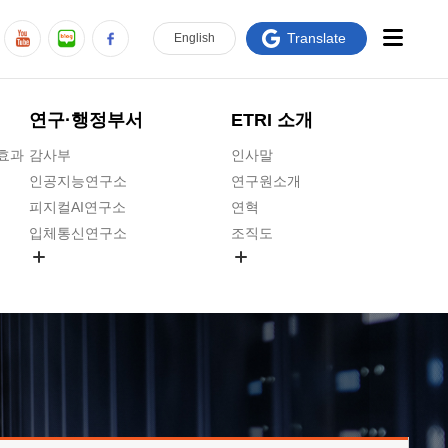
Translate
En
glish
연구·행정부서
ETRI 소개
급효과
감사부
인사말
인공지능연구소
연구원소개
피지컬AI연구소
연혁
입체통신연구소
조직도
공간미디어연구소
기타 공개정보
ADX융합연구소
원규 제·개정 예고
ICT전략연구소
연구원 고객헌장
인공지능안전연구소
ETRI CI
우주항공반도체전략연구단
주요업무연락처
대경권연구본부
찾아오시는길
호남권연구본부