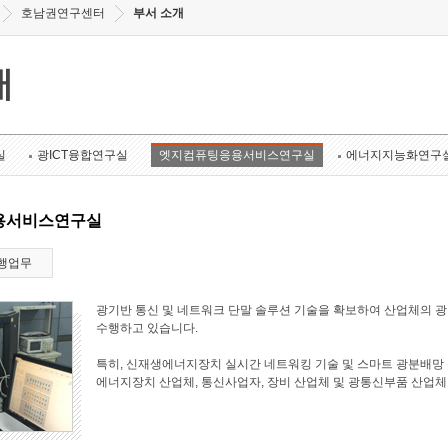
호남권연구센터
부서 소개
개
실
광ICT융합연구실
엣지컴퓨팅응용서비스연구실
에너지지능화연구
용서비스연구실
행업무
광기반 통신 및 네트워크 단말 솔루션 기술을 확보하여 산업체의 
수행하고 있습니다.
특히, 신재생에너지장치 실시간 네트워킹 기술 및 스마트 광분배망 
에너지장치 산업체, 통신사업자, 장비 산업체 및 광통신부품 산업체