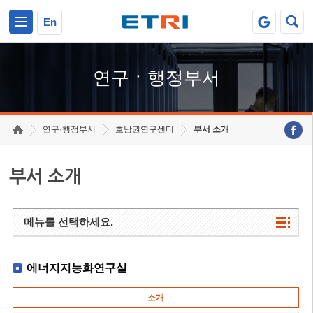
본문 바로가기
주요메뉴 바로가기
하단메뉴 바로가기
En
연구ㆍ행정부서
연구·행정부서
호남권연구센터
부서 소개
부서 소개
메뉴를 선택하세요.
에너지지능화연구실
소개