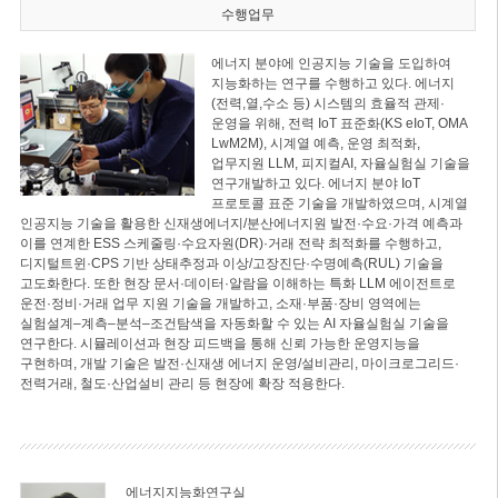
수행업무
에너지 분야에 인공지능 기술을 도입하여
지능화하는 연구를 수행하고 있다. 에너지
(전력,열,수소 등) 시스템의 효율적 관제·
운영을 위해, 전력 IoT 표준화(KS eIoT, OMA
LwM2M), 시계열 예측, 운영 최적화,
업무지원 LLM, 피지컬AI, 자율실험실 기술을
연구개발하고 있다. 에너지 분야 IoT
프로토콜 표준 기술을 개발하였으며, 시계열
인공지능 기술을 활용한 신재생에너지/분산에너지원 발전·수요·가격 예측과
이를 연계한 ESS 스케줄링·수요자원(DR)·거래 전략 최적화를 수행하고,
디지털트윈·CPS 기반 상태추정과 이상/고장진단·수명예측(RUL) 기술을
고도화한다. 또한 현장 문서·데이터·알람을 이해하는 특화 LLM 에이전트로
운전·정비·거래 업무 지원 기술을 개발하고, 소재·부품·장비 영역에는
실험설계–계측–분석–조건탐색을 자동화할 수 있는 AI 자율실험실 기술을
연구한다. 시뮬레이션과 현장 피드백을 통해 신뢰 가능한 운영지능을
구현하며, 개발 기술은 발전·신재생 에너지 운영/설비관리, 마이크로그리드·
전력거래, 철도·산업설비 관리 등 현장에 확장 적용한다.
에너지지능화연구실