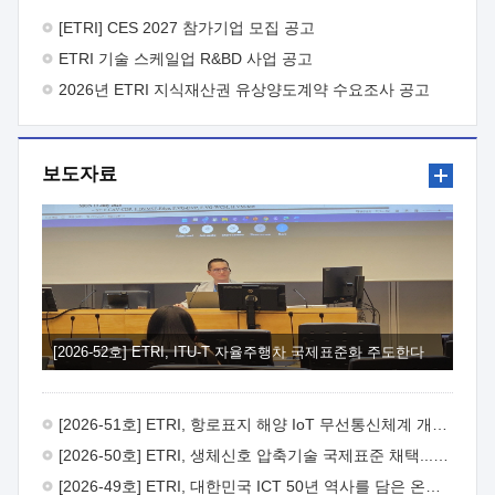
바랍니다.
2026년 8월 한국전자통신연구원장
1. 추진개요

추진목적: ETRI 인력을 기업현장에 파견. 기술지원을
[ETRI] CES 2027 참가기업 모집 공고
실시함으로써 ETRI 개발기술의 사업화를 지원하여
ETRI 기술 스케일업 R&BD 사업 공고
사업화성과를 극대화하고, 지원기업을 강견기업으로 육성하고자
함.
2026년 ETRI 지식재산권 유상양도계약 수요조사 공고
 신청자격: ETRI 협력기업 및 일반 ICT 중소기업*
협력기업: ETRI 창업/연구소기업, 기술이전/출자기업 등 ETRI
개발기술을 사업화하고자 하는 기업
 파견기간: 1년 이상
[최대 3년까지 연속지원 가능]* 연속지원은 지원완료 시점에서
보도자료
당해 지원실적과 차기 지원계획을 평가하여 결정
 기업부담:
연구인력 연봉기준 30 ~ 40%* (1년차) 연봉의 30%, (2 ~ 3년차)
연봉의 40%
 추진일정(1)희망기업 신청/접수(2)희망인력-
희망기업 매칭(3)현장조사/ 선정(심의)(4)협약체결(5)
기업파견8월 3일 ~ 14일
8월 17일 ~ 26일
9월초순
9월 중순
10월 이후* 상기일정은 희망인력-희망기업간 매칭 원활시를
가정한 것으로 상황에 따라 상당기간 일정이 지연될 수 있음. **
(1)희망인력-희망기업간 적합성이 낮다고 판단되거나, (2)
희망인력이 파견의사를 철회할 경우 후속 절차가 진행되지 않을
[2026-52호] ETRI, ITU-T 자율주행차 국제표준화 주도한다
수 있음.2. 현장지원 희망인력 및 상세이력
 희망인력
목록기술분야연구인력번호지원가능 기술반도체/
전자소자A반도체 소자(trasistor/diode) 제작 공정 전자소자 제작
[2026-51호] ETRI, 항로표지 해양 IoT 무선통신체계 개발 나선다
공정(FET / SBD 등 )유기물 반도체 소재 및 소자 설계, 합성 및
제작바이오센서 설계/제작토양/수질/가스 센서 설계/
[2026-50호] ETRI, 생체신호 압축기술 국제표준 채택...의료 AI 시대 연다
제작광소자응용B광 센서 및 응용 시스템시스템 제어 및 데이터
[2026-49호] ETRI, 대한민국 ICT 50년 역사를 담은 온라인 50년사 공개
처리FPGA 제어, VHDL 프로그램 개발Labview, Python, C