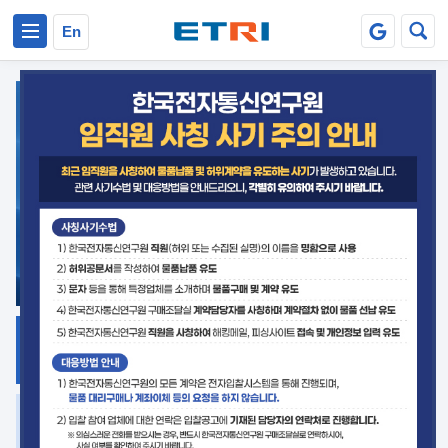
본문 바로가기
주요메뉴 바로가기
En
지식공유
ETRI 오픈소스
플랫폼
거버넌스 대응
발간자료