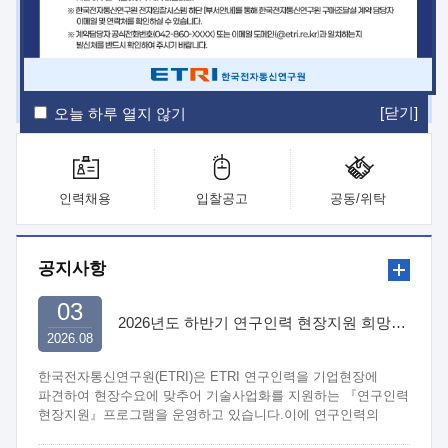
ETRI Insight
ETRI Journal
전자통신동향분석
ETRI 웹진
ETRI 간행물
전자도서관
[닫기]
오늘 하루 열지 않기
인력채용
입찰공고
공동/위탁
공지사항
03
2026년도 하반기 연구인력 현장지원 희망기업 신청/접수
2026.08
한국전자통신연구원(ETRI)은 ETRI 연구인력을 기업현장에
파견하여 현장수요에 맞추어 기술사업화를 지원하는 『연구인력
현장지원』프로그램을 운영하고 있습니다.이에 연구인력의
지원을 희망하는 중소.중견기업에서는 신청하여 주시기