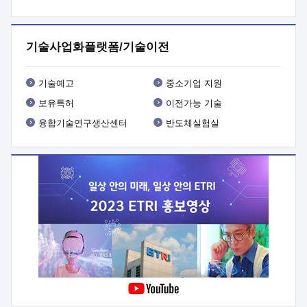
프로그램 개발
 상세이력ㅇ(붙 임1) 대상인력 A 상세이력ㅇ(붙
임2) 대상인력 B 상세이력
3. 신청방법 및 향후일정 등

신청방법: 이메일 (verdi@etri.re.kr)* <별첨양식>을 작성하여
기술사업화플랫폼/기술이전
제출
 문 의 처: ETRI사업화본부 기업성장지원부
기업성장지원전략실ㅇ오경석 책임 연구원 (T. 042-860-5076,
verdi@etri.re.kr)
 제출양식
ㅇ(별첨양식) ETRI연구인력
기술예고
중소기업 지원
현장지원 신청서 (기업)
보유특허
이전가능 기술
융합기술연구생산센터
반도체실험실