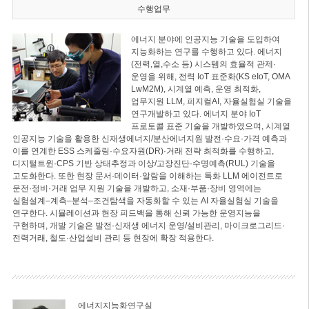
수행업무
에너지 분야에 인공지능 기술을 도입하여
지능화하는 연구를 수행하고 있다. 에너지
(전력,열,수소 등) 시스템의 효율적 관제·
운영을 위해, 전력 IoT 표준화(KS eIoT, OMA
LwM2M), 시계열 예측, 운영 최적화,
업무지원 LLM, 피지컬AI, 자율실험실 기술을
연구개발하고 있다. 에너지 분야 IoT
프로토콜 표준 기술을 개발하였으며, 시계열
인공지능 기술을 활용한 신재생에너지/분산에너지원 발전·수요·가격 예측과
이를 연계한 ESS 스케줄링·수요자원(DR)·거래 전략 최적화를 수행하고,
디지털트윈·CPS 기반 상태추정과 이상/고장진단·수명예측(RUL) 기술을
고도화한다. 또한 현장 문서·데이터·알람을 이해하는 특화 LLM 에이전트로
운전·정비·거래 업무 지원 기술을 개발하고, 소재·부품·장비 영역에는
실험설계–계측–분석–조건탐색을 자동화할 수 있는 AI 자율실험실 기술을
연구한다. 시뮬레이션과 현장 피드백을 통해 신뢰 가능한 운영지능을
구현하며, 개발 기술은 발전·신재생 에너지 운영/설비관리, 마이크로그리드·
전력거래, 철도·산업설비 관리 등 현장에 확장 적용한다.
에너지지능화연구실