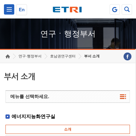
본문 바로가기
주요메뉴 바로가기
하단메뉴 바로가기
En
연구ㆍ행정부서
연구·행정부서
호남권연구센터
부서 소개
부서 소개
메뉴를 선택하세요.
에너지지능화연구실
소개