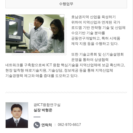
수행업무
호남권지역 산업을 육성하기
위하여 지역산업과 연계된 국가
로드맵 기반 전략형 기술 및 산업체
수요기반 기술 분야를
공동연구개발하고, 특허 시제품
제작 지원 등을 수행하고 있다.
또한 기술교류회 및 신기술설명회
운영을 통하여 상생협력
네트워크를 구축함으로써 ICT 융합 핵심기술을 지역산업체에 보급 확산하고,
현장 밀착형 애로기술지원, 기술상담, 정보제공 등을 통해 지역산업체
기술경쟁력 제고와 매출 증대를 도모하고 있다.
광ICT융합연구실
실장 박형준
062-970-6617
연락처