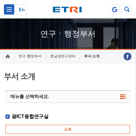
본문 바로가기
주요메뉴 바로가기
하단메뉴 바로가기
En
연구ㆍ행정부서
연구·행정부서
호남권연구센터
부서 소개
부서 소개
메뉴를 선택하세요.
광ICT융합연구실
소개