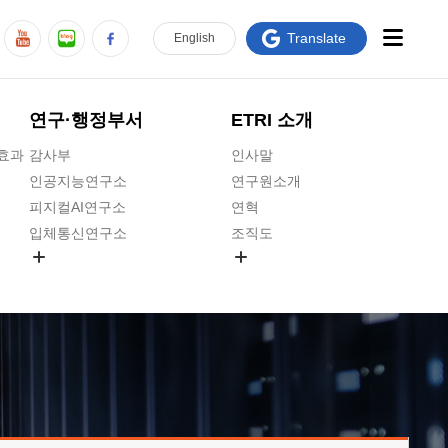
Translate
En
glish
연구·행정부서
ETRI 소개
급효과
감사부
인사말
인공지능연구소
연구원소개
피지컬AI연구소
연혁
입체통신연구소
조직도
공간미디어연구소
기타 공개정보
ADX융합연구소
원규 제·개정 예고
ICT전략연구소
연구원 고객헌장
인공지능안전연구소
ETRI CI
우주항공반도체전략연구단
주요업무연락처
대경권연구본부
찾아오시는길
호남권연구본부