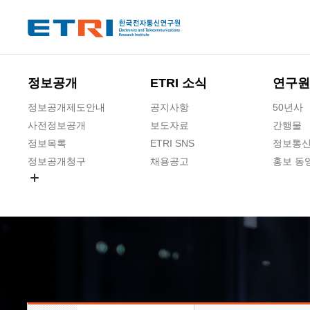
본문 바로가기
주요메뉴 바로가기
하단메뉴 바로가기
정보공개
ETRI 소식
연구원
정보공개제도안내
공지사항
50년사
사전정보공개
보도자료
간행물
정보목록
ETRI SNS
정보통신
정보공개청구
채용공고
홍보 동
경영공시
공공데이터개방
사업실명제