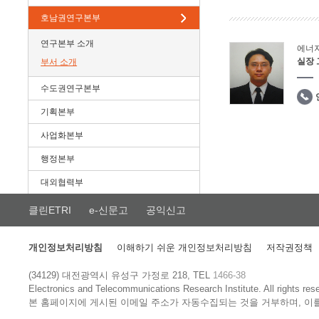
호남권연구본부
연구본부 소개
에너
실장
부서 소개
수도권연구본부
기획본부
사업화본부
행정본부
대외협력부
클린ETRI
e-신문고
공익신고
개인정보처리방침
이해하기 쉬운 개인정보처리방침
저작권정책
(34129) 대전광역시 유성구 가정로 218, TEL
1466-38
Electronics and Telecommunications Research Institute.
All rights res
본 홈페이지에 게시된 이메일 주소가 자동수집되는 것을 거부하며, 이