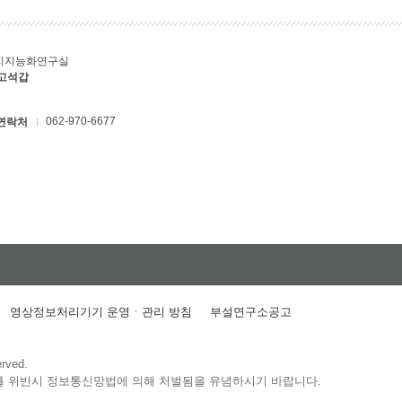
지지능화연구실
 고석갑
062-970-6677
연락처
영상정보처리기기 운영ㆍ관리 방침
부설연구소공고
erved.
를 위반시 정보통신망법에 의해 처벌됨을 유념하시기 바랍니다.