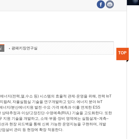
수도권연구본부
기획본부
사업화본부
행정본부
대외협력부
실
광패키징연구실
TOP
지(전력,열,수소 등) 시스템의 효율적 관제·운영을 위해, 전력 IoT
M, 피지컬AI, 자율실험실 기술을 연구개발하고 있다. 에너지 분야 IoT
너지/분산에너지원 발전·수요·가격 예측과 이를 연계한 ESS
반 상태추정과 이상/고장진단·수명예측(RUL) 기술을 고도화한다. 또한
무 지원 기술을 개발하고, 소재·부품·장비 영역에는 실험설계–계측–
이션과 현장 피드백을 통해 신뢰 가능한 운영지능을 구현하며, 개발
산업설비 관리 등 현장에 확장 적용한다.