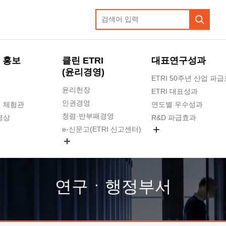
 홍보
클린 ETRI
대표연구성과
(윤리경영)
ETRI 50주년 산업 파
윤리헌장
ETRI 대표성과
인권경영
 체험관
연도별 우수성과
청렴·반부패경영
영상
R&D 파급효과
e-신문고(ETRI 신고센터)
지식공유플랫폼
공익신고
청렴포털 신고
고객의소리
연구ㆍ행정부서
수의계약 현황
부패징계 현황
감사결과공개