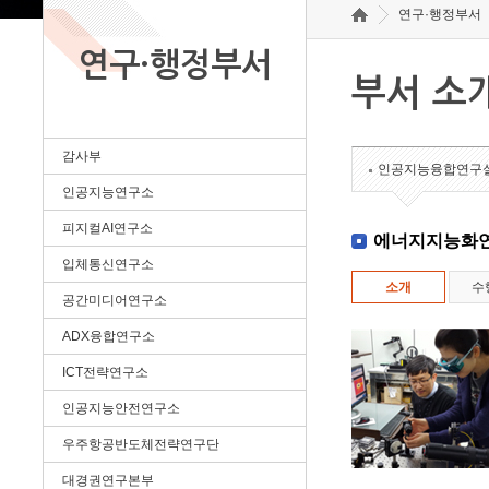
연구·행정부서
연구·행정부서
부서 소
감사부
인공지능융합연구
인공지능연구소
피지컬AI연구소
에너지지능화
입체통신연구소
소개
수
공간미디어연구소
ADX융합연구소
ICT전략연구소
인공지능안전연구소
우주항공반도체전략연구단
대경권연구본부