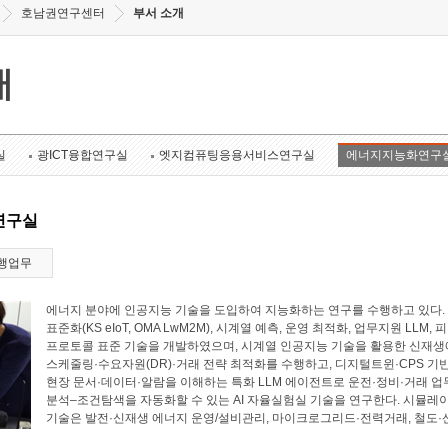
호남권연구센터
부서 소개
개
실
광ICT융합연구실
엣지컴퓨팅응용서비스연구실
에너지지능화연구
연구실
행업무
에너지 분야에 인공지능 기술을 도입하여 지능화하는 연구를 수행하고 있다. 에너
표준화(KS eIoT, OMA LwM2M), 시계열 예측, 운영 최적화, 업무지원 LL
프로토콜 표준 기술을 개발하였으며, 시계열 인공지능 기술을 활용한 신재생에
스케줄링·수요자원(DR)·거래 전략 최적화를 수행하고, 디지털트윈·CPS 기
현장 문서·데이터·알람을 이해하는 특화 LLM 에이전트로 운전·정비·거래 업
분석–조건탐색을 자동화할 수 있는 AI 자율실험실 기술을 연구한다. 시뮬레
기술은 발전·신재생 에너지 운영/설비관리, 마이크로그리드·전력거래, 철도·