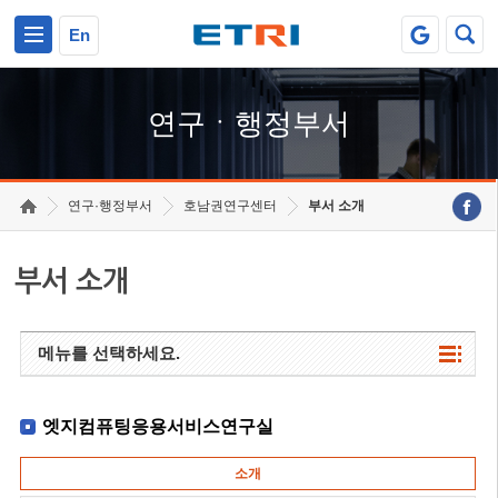
본문 바로가기
주요메뉴 바로가기
하단메뉴 바로가기
En
연구ㆍ행정부서
연구·행정부서
호남권연구센터
부서 소개
부서 소개
메뉴를 선택하세요.
엣지컴퓨팅응용서비스연구실
소개