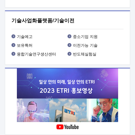
프로그램 개발
 상세이력ㅇ(붙 임1) 대상인력 A 상세이력ㅇ(붙
임2) 대상인력 B 상세이력
3. 신청방법 및 향후일정 등

신청방법: 이메일 (verdi@etri.re.kr)* <별첨양식>을 작성하여
기술사업화플랫폼/기술이전
제출
 문 의 처: ETRI사업화본부 기업성장지원부
기업성장지원전략실ㅇ오경석 책임 연구원 (T. 042-860-5076,
verdi@etri.re.kr)
 제출양식
ㅇ(별첨양식) ETRI연구인력
기술예고
중소기업 지원
현장지원 신청서 (기업)
보유특허
이전가능 기술
융합기술연구생산센터
반도체실험실