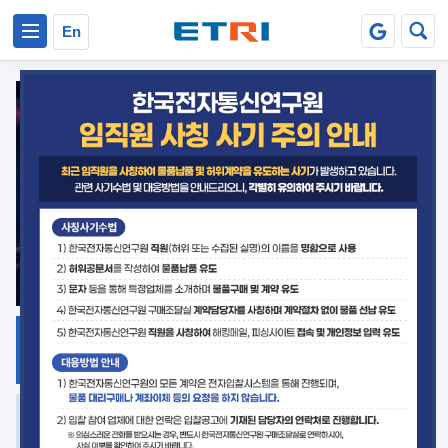
본문 바로가기
주요메뉴 바로가기
En
지식공유
ETRI 오픈소스
플랫폼
거버넌스 대응
발간자료