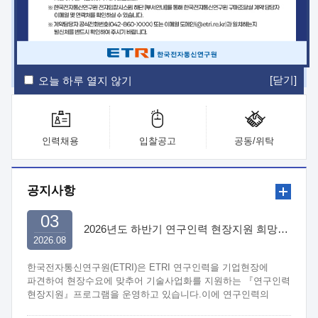
ETRI Insight
ETRI Journal
전자통신동향분석
ETRI 웹진
ETRI 간행물
전자도서관
[닫기]
오늘 하루 열지 않기
인력채용
입찰공고
공동/위탁
공지사항
03
2026년도 하반기 연구인력 현장지원 희망기업 신청/접수
2026.08
한국전자통신연구원(ETRI)은 ETRI 연구인력을 기업현장에
파견하여 현장수요에 맞추어 기술사업화를 지원하는 『연구인력
현장지원』프로그램을 운영하고 있습니다.이에 연구인력의
지원을 희망하는 중소.중견기업에서는 신청하여 주시기