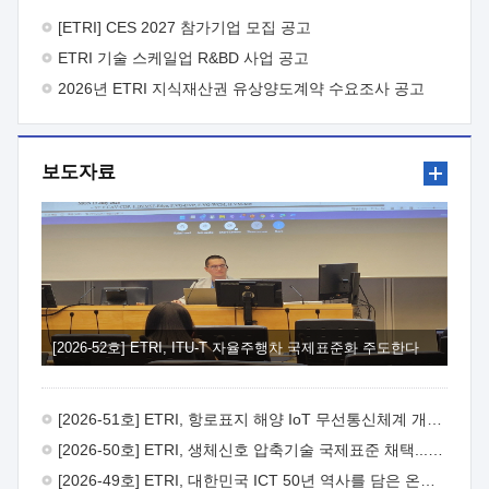
바랍니다.
2026년 8월 한국전자통신연구원장
1. 추진개요

추진목적: ETRI 인력을 기업현장에 파견. 기술지원을
[ETRI] CES 2027 참가기업 모집 공고
실시함으로써 ETRI 개발기술의 사업화를 지원하여
ETRI 기술 스케일업 R&BD 사업 공고
사업화성과를 극대화하고, 지원기업을 강견기업으로 육성하고자
함.
2026년 ETRI 지식재산권 유상양도계약 수요조사 공고
 신청자격: ETRI 협력기업 및 일반 ICT 중소기업*
협력기업: ETRI 창업/연구소기업, 기술이전/출자기업 등 ETRI
개발기술을 사업화하고자 하는 기업
 파견기간: 1년 이상
[최대 3년까지 연속지원 가능]* 연속지원은 지원완료 시점에서
보도자료
당해 지원실적과 차기 지원계획을 평가하여 결정
 기업부담:
연구인력 연봉기준 30 ~ 40%* (1년차) 연봉의 30%, (2 ~ 3년차)
연봉의 40%
 추진일정(1)희망기업 신청/접수(2)희망인력-
희망기업 매칭(3)현장조사/ 선정(심의)(4)협약체결(5)
기업파견8월 3일 ~ 14일
8월 17일 ~ 26일
9월초순
9월 중순
10월 이후* 상기일정은 희망인력-희망기업간 매칭 원활시를
가정한 것으로 상황에 따라 상당기간 일정이 지연될 수 있음. **
(1)희망인력-희망기업간 적합성이 낮다고 판단되거나, (2)
희망인력이 파견의사를 철회할 경우 후속 절차가 진행되지 않을
[2026-52호] ETRI, ITU-T 자율주행차 국제표준화 주도한다
수 있음.2. 현장지원 희망인력 및 상세이력
 희망인력
목록기술분야연구인력번호지원가능 기술반도체/
전자소자A반도체 소자(trasistor/diode) 제작 공정 전자소자 제작
[2026-51호] ETRI, 항로표지 해양 IoT 무선통신체계 개발 나선다
공정(FET / SBD 등 )유기물 반도체 소재 및 소자 설계, 합성 및
제작바이오센서 설계/제작토양/수질/가스 센서 설계/
[2026-50호] ETRI, 생체신호 압축기술 국제표준 채택...의료 AI 시대 연다
제작광소자응용B광 센서 및 응용 시스템시스템 제어 및 데이터
[2026-49호] ETRI, 대한민국 ICT 50년 역사를 담은 온라인 50년사 공개
처리FPGA 제어, VHDL 프로그램 개발Labview, Python, C