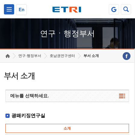
본문 바로가기
주요메뉴 바로가기
하단메뉴 바로가기
En
연구ㆍ행정부서
연구·행정부서
호남권연구센터
부서 소개
부서 소개
메뉴를 선택하세요.
광패키징연구실
소개