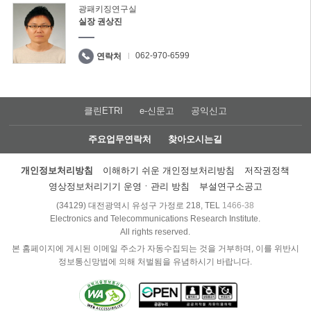
광패키징연구실
실장 권상진
062-970-6599
연락처
클린ETRI
e-신문고
공익신고
주요업무연락처
찾아오시는길
개인정보처리방침
이해하기 쉬운 개인정보처리방침
저작권정책
영상정보처리기기 운영ㆍ관리 방침
부설연구소공고
(34129) 대전광역시 유성구 가정로 218, TEL
1466-38
Electronics and Telecommunications Research Institute.
All rights reserved.
본 홈페이지에 게시된 이메일 주소가 자동수집되는 것을 거부하며, 이를 위반시
정보통신망법에 의해 처벌됨을 유념하시기 바랍니다.