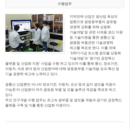
수행업무
지역전략 산업인 광산업 육성의
일환으로 광응용부품의 글로벌
경쟁력 강화를 위해 상용화
기술개발 및 관련 시제품 생산 지원
등 기술지원을 통한 광통신 및
광융합 부품관련 기술경쟁력
제고를 목표로 한다. 이를 위해
‘100기가급 초소형 광모듈 상용화
기술개발’과 ‘광기반 공정혁신
플랫폼 및 산업화 지원’ 사업을 수행 하고 있으며 이를 통해 통신, 정보가전,
자동차, 의료 분야 등의 산업분야에 대해 광응용부품 기술개발 성과 확산 및
기술 경쟁력 제고에 노력하고 있다.
광통신 산업뿐만 아니라 정보가전, 자동차, 조선 등과 같이 광모듈 적용이
가능한 타 산업분야 까지 광응용 부품 및 모듈 솔루션 제공을 목표로 하고
있다.
주요 연구개발 수행 업무는 초고속 광부품 및 광모듈 개발과 광기반 공정혁신
플랫폼 구축 및 이를 통한 산업화 지원이다.