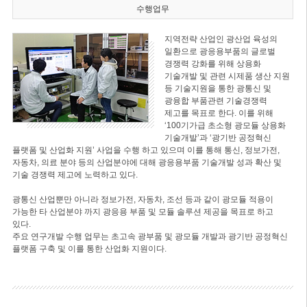
수행업무
지역전략 산업인 광산업 육성의
일환으로 광응용부품의 글로벌
경쟁력 강화를 위해 상용화
기술개발 및 관련 시제품 생산 지원
등 기술지원을 통한 광통신 및
광융합 부품관련 기술경쟁력
제고를 목표로 한다. 이를 위해
‘100기가급 초소형 광모듈 상용화
기술개발’과 ‘광기반 공정혁신
플랫폼 및 산업화 지원’ 사업을 수행 하고 있으며 이를 통해 통신, 정보가전,
자동차, 의료 분야 등의 산업분야에 대해 광응용부품 기술개발 성과 확산 및
기술 경쟁력 제고에 노력하고 있다.
광통신 산업뿐만 아니라 정보가전, 자동차, 조선 등과 같이 광모듈 적용이
가능한 타 산업분야 까지 광응용 부품 및 모듈 솔루션 제공을 목표로 하고
있다.
주요 연구개발 수행 업무는 초고속 광부품 및 광모듈 개발과 광기반 공정혁신
플랫폼 구축 및 이를 통한 산업화 지원이다.