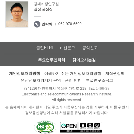
광패키징연구실
실장 권상진
062-970-6599
연락처
클린ETRI
e-신문고
공익신고
주요업무연락처
찾아오시는길
개인정보처리방침
이해하기 쉬운 개인정보처리방침
저작권정책
영상정보처리기기 운영ㆍ관리 방침
부설연구소공고
(34129) 대전광역시 유성구 가정로 218, TEL
1466-38
Electronics and Telecommunications Research Institute.
All rights reserved.
본 홈페이지에 게시된 이메일 주소가 자동수집되는 것을 거부하며, 이를 위반시
정보통신망법에 의해 처벌됨을 유념하시기 바랍니다.