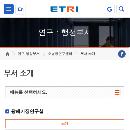
본문 바로가기
주요메뉴 바로가기
하단메뉴 바로가기
En
연구ㆍ행정부서
연구·행정부서
호남권연구센터
부서 소개
부서 소개
메뉴를 선택하세요.
광패키징연구실
소개