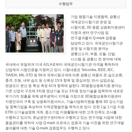
수행업무
기업 융합기술 지원협력, 광통신
국제공인시험기관 운영 및
시험지원, 3D 융합 상용화지원센터
지원과 센터 연구사업 및
연구결과물의 Q-mark 검증을
담당하고 있다. 국제공인시험기관
운영 및 시험지원 분야는
광통신소자, 부품, 모듈, 단말,
시스템 등 광통신 전 분야에 대해
국내에서 유일하게 미국 A2LA로부터 국제공인시험기관 자격을 획득하여
산업체의 시험인증을 지원하고 있다. 시험내용은 Telcordia, IEEE, IEC,
TIA/EIA, MIL-STD 등 66개 국제시험규격에 따른 광통신 제품의 온·습도순환,
충격, 진동, 내부 습도 등 신뢰성 15개 항목 및 중심파장, 반사·삽입손실,
편광모드 분산 등 특성 측정 42개 항목에 달한다. 3D융합상용화지원 분야는
기존 산업의 구조에 3차원 영상기술 또는 3차원 정보기술을 접목하여 새로운
부가가치 창출을 위해 광주광역시 지역을 거점으로 3D융합상용화지원센터
지원인프라 구축 및 상용화지원서비스, 기술사업화지원을 통해 3D 강소기업
및 중핵기업을 육성하여 지역균형발전을 목적으로 있다. 또한 1실 1기업 지원,
ETRI 신기술설명회 개최, 중소기업 지원활동에 대한 고객 만족도 조사를
수행하고 있으며, 호남권연구센터에서 수행하고 있는 연구개발 사업에 대한
품질관리를 위하여 사업 Q-mark 프로세스 검증과 기술 이전을 위한 연구개발
결과물에 대한 기술 Q-mark 검증업무도 수행하고 있다.