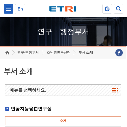
본문 바로가기
주요메뉴 바로가기
하단메뉴 바로가기
En
연구ㆍ행정부서
연구·행정부서
호남권연구센터
부서 소개
부서 소개
메뉴를 선택하세요.
인공지능융합연구실
소개