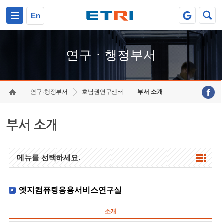
본문 바로가기
주요메뉴 바로가기
하단메뉴 바로가기
En
연구ㆍ행정부서
연구·행정부서
호남권연구센터
부서 소개
부서 소개
메뉴를 선택하세요.
엣지컴퓨팅응용서비스연구실
소개