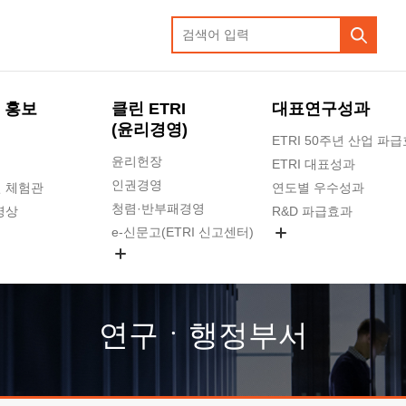
 홍보
클린 ETRI
대표연구성과
(윤리경영)
ETRI 50주년 산업 파
윤리헌장
ETRI 대표성과
인권경영
 체험관
연도별 우수성과
청렴·반부패경영
영상
R&D 파급효과
e-신문고(ETRI 신고센터)
지식공유플랫폼
공익신고
청렴포털 신고
고객의소리
연구ㆍ행정부서
수의계약 현황
부패징계 현황
감사결과공개