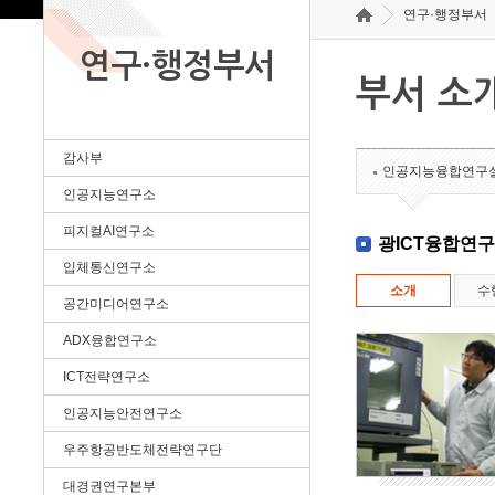
연구·행정부서
연구·행정부서
부서 소
감사부
인공지능융합연구
인공지능연구소
피지컬AI연구소
광ICT융합연
입체통신연구소
소개
수
공간미디어연구소
ADX융합연구소
ICT전략연구소
인공지능안전연구소
우주항공반도체전략연구단
대경권연구본부