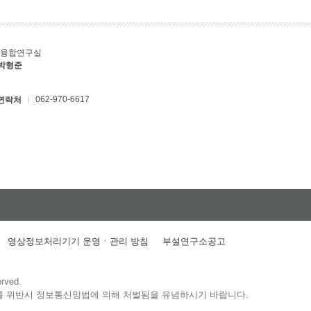
T융합연구실
 박형준
062-970-6617
연락처
영상정보처리기기 운영ㆍ관리 방침
부설연구소공고
erved.
를 위반시 정보통신망법에 의해 처벌됨을 유념하시기 바랍니다.