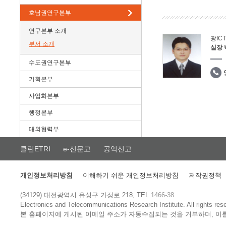
호남권연구본부
연구본부 소개
광IC
부서 소개
실장
수도권연구본부
기획본부
사업화본부
행정본부
대외협력부
클린ETRI
e-신문고
공익신고
개인정보처리방침
이해하기 쉬운 개인정보처리방침
저작권정책
(34129) 대전광역시 유성구 가정로 218, TEL
1466-38
Electronics and Telecommunications Research Institute.
All rights res
본 홈페이지에 게시된 이메일 주소가 자동수집되는 것을 거부하며, 이