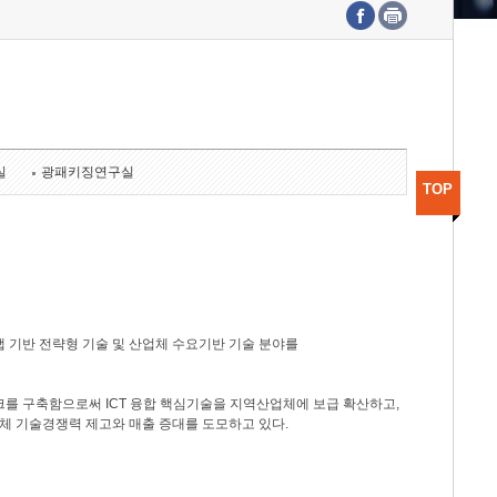
수도권연구본부
기획본부
사업화본부
행정본부
대외협력부
실
광패키징연구실
TOP
 기반 전략형 기술 및 산업체 수요기반 기술 분야를
를 구축함으로써 ICT 융합 핵심기술을 지역산업체에 보급 확산하고,
체 기술경쟁력 제고와 매출 증대를 도모하고 있다.