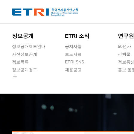
본문 바로가기
주요메뉴 바로가기
하단메뉴 바로가기
정보공개
ETRI 소식
연구원
정보공개제도안내
공지사항
50년사
사전정보공개
보도자료
간행물
정보목록
ETRI SNS
정보통신
정보공개청구
채용공고
홍보 동
경영공시
공공데이터개방
사업실명제