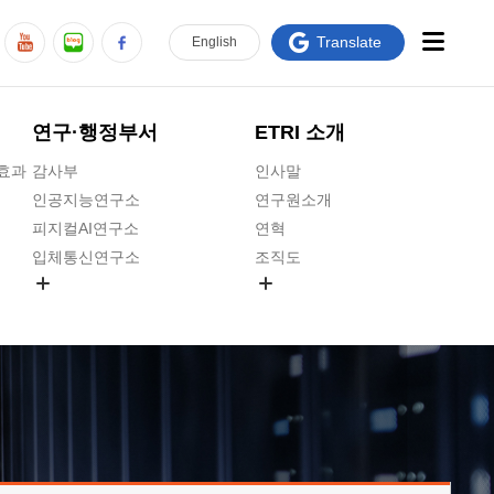
Translate
En
glish
연구·행정부서
ETRI 소개
급효과
감사부
인사말
인공지능연구소
연구원소개
피지컬AI연구소
연혁
입체통신연구소
조직도
공간미디어연구소
기타 공개정보
ADX융합연구소
원규 제·개정 예고
ICT전략연구소
연구원 고객헌장
인공지능안전연구소
ETRI CI
우주항공반도체전략연구단
주요업무연락처
대경권연구본부
찾아오시는길
호남권연구본부