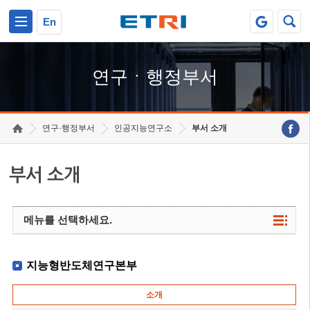
본문 바로가기
주요메뉴 바로가기
하단메뉴 바로가기
En
연구ㆍ행정부서
연구·행정부서
인공지능연구소
부서 소개
부서 소개
메뉴를 선택하세요.
지능형반도체연구본부
소개