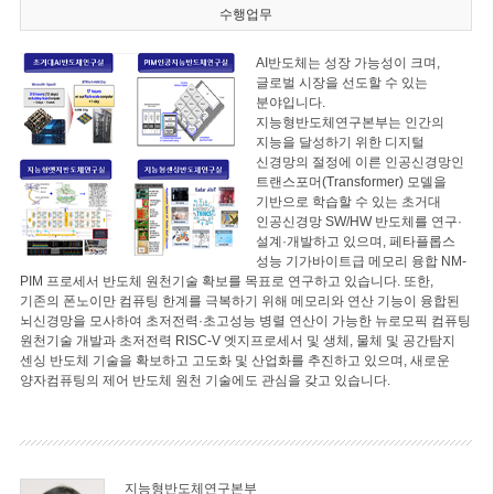
수행업무
AI반도체는 성장 가능성이 크며,
글로벌 시장을 선도할 수 있는
분야입니다.
지능형반도체연구본부는 인간의
지능을 달성하기 위한 디지털
신경망의 절정에 이른 인공신경망인
트랜스포머(Transformer) 모델을
기반으로 학습할 수 있는 초거대
인공신경망 SW/HW 반도체를 연구·
설계·개발하고 있으며, 페타플롭스
성능 기가바이트급 메모리 융합 NM-
PIM 프로세서 반도체 원천기술 확보를 목표로 연구하고 있습니다. 또한,
기존의 폰노이만 컴퓨팅 한계를 극복하기 위해 메모리와 연산 기능이 융합된
뇌신경망을 모사하여 초저전력·초고성능 병렬 연산이 가능한 뉴로모픽 컴퓨팅
원천기술 개발과 초저전력 RISC-V 엣지프로세서 및 생체, 물체 및 공간탐지
센싱 반도체 기술을 확보하고 고도화 및 산업화를 추진하고 있으며, 새로운
양자컴퓨팅의 제어 반도체 원천 기술에도 관심을 갖고 있습니다.
지능형반도체연구본부