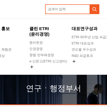
 홍보
클린 ETRI
대표연구성과
(윤리경영)
ETRI 50주년 산업 파
윤리헌장
ETRI 대표성과
인권경영
 체험관
연도별 우수성과
청렴·반부패경영
영상
R&D 파급효과
e-신문고(ETRI 신고센터)
지식공유플랫폼
공익신고
청렴포털 신고
고객의소리
연구ㆍ행정부서
수의계약 현황
부패징계 현황
감사결과공개