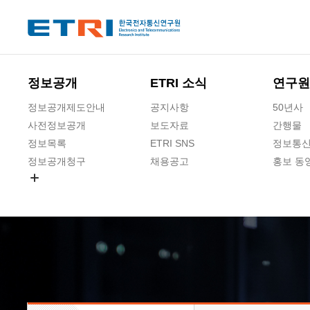
본문 바로가기
주요메뉴 바로가기
하단메뉴 바로가기
정보공개
ETRI 소식
연구원
정보공개제도안내
공지사항
50년사
사전정보공개
보도자료
간행물
정보목록
ETRI SNS
정보통신
정보공개청구
채용공고
홍보 동
경영공시
공공데이터개방
사업실명제