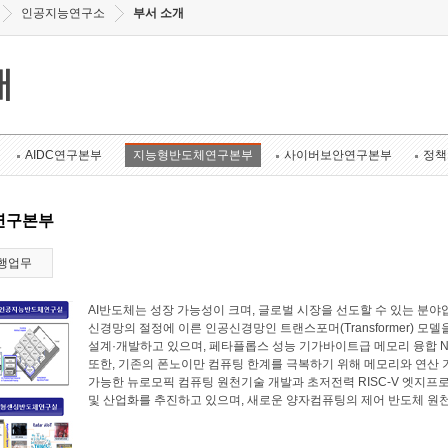
인공지능연구소
부서 소개
개
AIDC연구본부
지능형반도체연구본부
사이버보안연구본부
정책
연구본부
행업무
AI반도체는 성장 가능성이 크며, 글로벌 시장을 선도할 수 있는 
신경망의 절정에 이른 인공신경망인 트랜스포머(Transformer) 모
설계·개발하고 있으며, 페타플롭스 성능 기가바이트급 메모리 융합 N
또한, 기존의 폰노이만 컴퓨팅 한계를 극복하기 위해 메모리와 연산
가능한 뉴로모픽 컴퓨팅 원천기술 개발과 초저전력 RISC-V 엣지프로
및 산업화를 추진하고 있으며, 새로운 양자컴퓨팅의 제어 반도체 원천