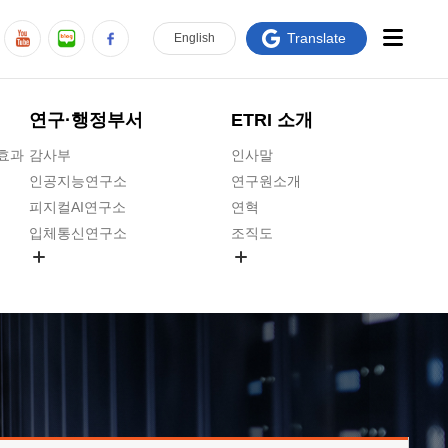
Translate
En
glish
연구·행정부서
ETRI 소개
급효과
감사부
인사말
인공지능연구소
연구원소개
피지컬AI연구소
연혁
입체통신연구소
조직도
공간미디어연구소
기타 공개정보
ADX융합연구소
원규 제·개정 예고
ICT전략연구소
연구원 고객헌장
인공지능안전연구소
ETRI CI
우주항공반도체전략연구단
주요업무연락처
대경권연구본부
찾아오시는길
호남권연구본부