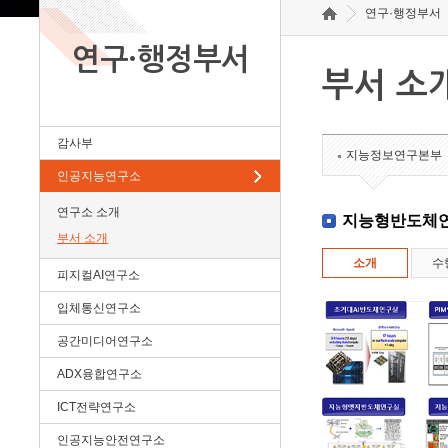
연구·행정부서
연구·행정부서
부서 소
감사부
지능정보연구본부
인공지능연구소
연구소 소개
지능형반도체
부서 소개
소개
수
피지컬AI연구소
입체통신연구소
공간미디어연구소
ADX융합연구소
ICT전략연구소
인공지능안전연구소