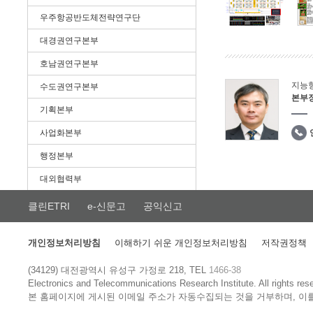
우주항공반도체전략연구단
대경권연구본부
호남권연구본부
지능
수도권연구본부
본부
기획본부
사업화본부
행정본부
대외협력부
클린ETRI
e-신문고
공익신고
개인정보처리방침
이해하기 쉬운 개인정보처리방침
저작권정책
(34129) 대전광역시 유성구 가정로 218, TEL
1466-38
Electronics and Telecommunications Research Institute.
All rights res
본 홈페이지에 게시된 이메일 주소가 자동수집되는 것을 거부하며, 이