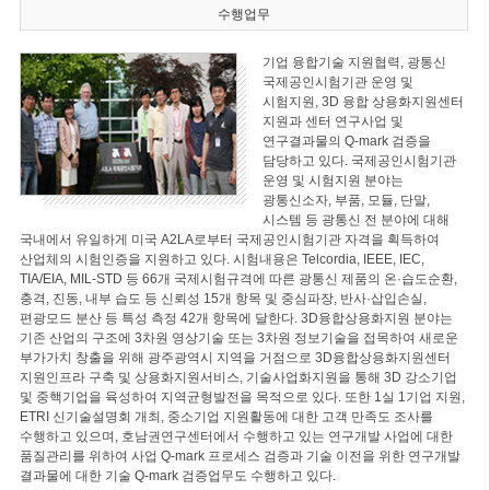
수행업무
기업 융합기술 지원협력, 광통신
국제공인시험기관 운영 및
시험지원, 3D 융합 상용화지원센터
지원과 센터 연구사업 및
연구결과물의 Q-mark 검증을
담당하고 있다. 국제공인시험기관
운영 및 시험지원 분야는
광통신소자, 부품, 모듈, 단말,
시스템 등 광통신 전 분야에 대해
국내에서 유일하게 미국 A2LA로부터 국제공인시험기관 자격을 획득하여
산업체의 시험인증을 지원하고 있다. 시험내용은 Telcordia, IEEE, IEC,
TIA/EIA, MIL-STD 등 66개 국제시험규격에 따른 광통신 제품의 온·습도순환,
충격, 진동, 내부 습도 등 신뢰성 15개 항목 및 중심파장, 반사·삽입손실,
편광모드 분산 등 특성 측정 42개 항목에 달한다. 3D융합상용화지원 분야는
기존 산업의 구조에 3차원 영상기술 또는 3차원 정보기술을 접목하여 새로운
부가가치 창출을 위해 광주광역시 지역을 거점으로 3D융합상용화지원센터
지원인프라 구축 및 상용화지원서비스, 기술사업화지원을 통해 3D 강소기업
및 중핵기업을 육성하여 지역균형발전을 목적으로 있다. 또한 1실 1기업 지원,
ETRI 신기술설명회 개최, 중소기업 지원활동에 대한 고객 만족도 조사를
수행하고 있으며, 호남권연구센터에서 수행하고 있는 연구개발 사업에 대한
품질관리를 위하여 사업 Q-mark 프로세스 검증과 기술 이전을 위한 연구개발
결과물에 대한 기술 Q-mark 검증업무도 수행하고 있다.