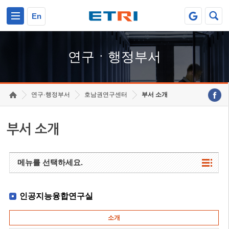
본문 바로가기
주요메뉴 바로가기
하단메뉴 바로가기
En
연구ㆍ행정부서
연구·행정부서
호남권연구센터
부서 소개
부서 소개
메뉴를 선택하세요.
인공지능융합연구실
소개