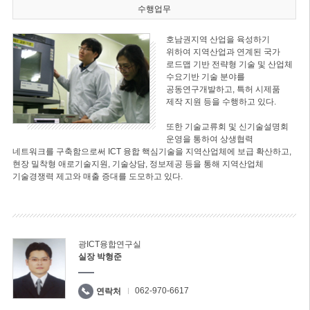
수행업무
호남권지역 산업을 육성하기
위하여 지역산업과 연계된 국가
로드맵 기반 전략형 기술 및 산업체
수요기반 기술 분야를
공동연구개발하고, 특허 시제품
제작 지원 등을 수행하고 있다.
또한 기술교류회 및 신기술설명회
운영을 통하여 상생협력
네트워크를 구축함으로써 ICT 융합 핵심기술을 지역산업체에 보급 확산하고,
현장 밀착형 애로기술지원, 기술상담, 정보제공 등을 통해 지역산업체
기술경쟁력 제고와 매출 증대를 도모하고 있다.
광ICT융합연구실
실장 박형준
062-970-6617
연락처