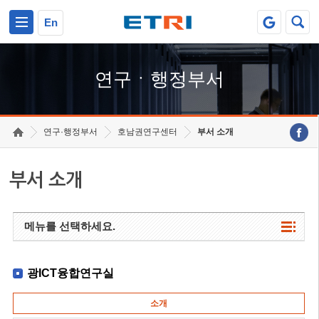
본문 바로가기
주요메뉴 바로가기
하단메뉴 바로가기
En
연구ㆍ행정부서
연구·행정부서
호남권연구센터
부서 소개
부서 소개
메뉴를 선택하세요.
광ICT융합연구실
소개