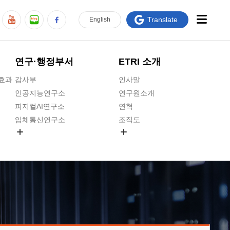
Translate
En
glish
연구·행정부서
ETRI 소개
급효과
감사부
인사말
인공지능연구소
연구원소개
피지컬AI연구소
연혁
입체통신연구소
조직도
공간미디어연구소
기타 공개정보
ADX융합연구소
원규 제·개정 예고
ICT전략연구소
연구원 고객헌장
인공지능안전연구소
ETRI CI
우주항공반도체전략연구단
주요업무연락처
대경권연구본부
찾아오시는길
호남권연구본부