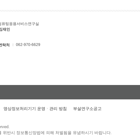
컴퓨팅응용서비스연구실
 김재인
062-970-6629
연락처
영상정보처리기기 운영ㆍ관리 방침
부설연구소공고
erved.
를 위반시 정보통신망법에 의해 처벌됨을 유념하시기 바랍니다.