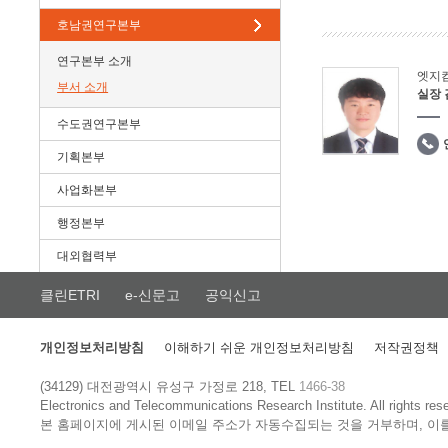
호남권연구본부
연구본부 소개
엣지
부서 소개
실장
수도권연구본부
기획본부
사업화본부
행정본부
대외협력부
클린ETRI
e-신문고
공익신고
개인정보처리방침
이해하기 쉬운 개인정보처리방침
저작권정책
(34129) 대전광역시 유성구 가정로 218, TEL
1466-38
Electronics and Telecommunications Research Institute.
All rights res
본 홈페이지에 게시된 이메일 주소가 자동수집되는 것을 거부하며, 이