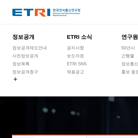
본문 바로가기
주요메뉴 바로가기
하단메뉴 바로가기
정보공개
ETRI 소식
연구원
정보공개제도안내
공지사항
50년사
사전정보공개
보도자료
간행물
정보목록
ETRI SNS
정보통신
정보공개청구
채용공고
홍보 동
경영공시
공공데이터개방
사업실명제