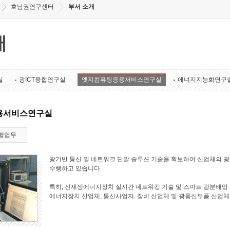
호남권연구센터
부서 소개
개
실
광ICT융합연구실
엣지컴퓨팅응용서비스연구실
에너지지능화연구
용서비스연구실
행업무
광기반 통신 및 네트워크 단말 솔루션 기술을 확보하여 산업체의 
수행하고 있습니다.
특히, 신재생에너지장치 실시간 네트워킹 기술 및 스마트 광분배망 
에너지장치 산업체, 통신사업자, 장비 산업체 및 광통신부품 산업체