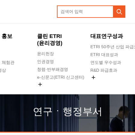
 홍보
클린 ETRI
대표연구성과
(윤리경영)
ETRI 50주년 산업 파
윤리헌장
ETRI 대표성과
인권경영
 체험관
연도별 우수성과
청렴·반부패경영
영상
R&D 파급효과
e-신문고(ETRI 신고센터)
지식공유플랫폼
공익신고
청렴포털 신고
고객의소리
연구ㆍ행정부서
수의계약 현황
부패징계 현황
감사결과공개