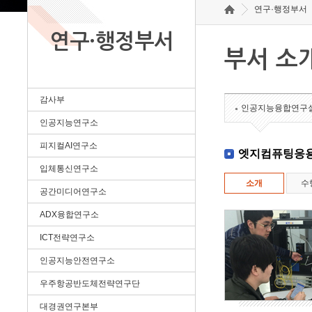
연구·행정부서
연구·행정부서
부서 소
감사부
인공지능융합연구
인공지능연구소
피지컬AI연구소
엣지컴퓨팅응
입체통신연구소
소개
수
공간미디어연구소
ADX융합연구소
ICT전략연구소
인공지능안전연구소
우주항공반도체전략연구단
대경권연구본부