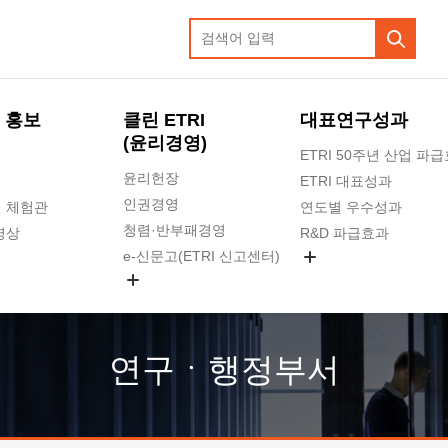
 홍보
클린 ETRI
대표연구성과
(윤리경영)
ETRI 50주년 산업 파
윤리헌장
ETRI 대표성과
인권경영
 체험관
연도별 우수성과
청렴·반부패경영
영상
R&D 파급효과
e-신문고(ETRI 신고센터)
지식공유플랫폼
공익신고
청렴포털 신고
고객의소리
연구ㆍ행정부서
수의계약 현황
부패징계 현황
감사결과공개