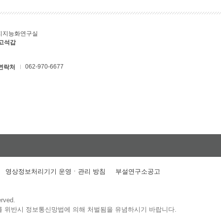
지지능화연구실
 고석갑
062-970-6677
연락처
영상정보처리기기 운영ㆍ관리 방침
부설연구소공고
erved.
를 위반시 정보통신망법에 의해 처벌됨을 유념하시기 바랍니다.