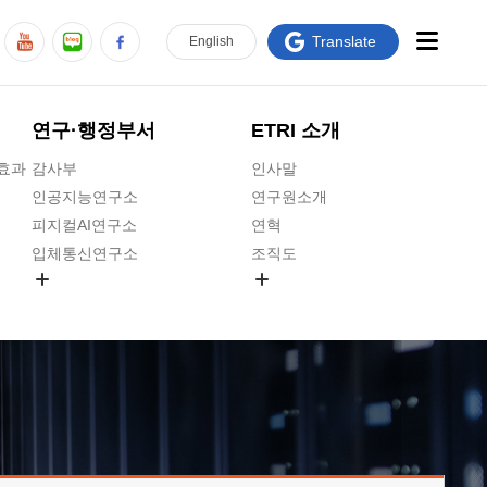
Translate
En
glish
연구·행정부서
ETRI 소개
급효과
감사부
인사말
인공지능연구소
연구원소개
피지컬AI연구소
연혁
입체통신연구소
조직도
공간미디어연구소
기타 공개정보
ADX융합연구소
원규 제·개정 예고
ICT전략연구소
연구원 고객헌장
인공지능안전연구소
ETRI CI
우주항공반도체전략연구단
주요업무연락처
대경권연구본부
찾아오시는길
호남권연구본부