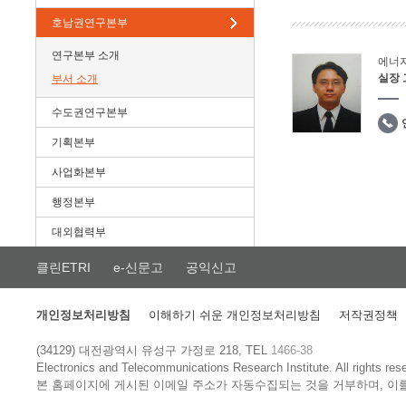
호남권연구본부
연구본부 소개
에너
실장
부서 소개
수도권연구본부
기획본부
사업화본부
행정본부
대외협력부
클린ETRI
e-신문고
공익신고
개인정보처리방침
이해하기 쉬운 개인정보처리방침
저작권정책
(34129) 대전광역시 유성구 가정로 218, TEL
1466-38
Electronics and Telecommunications Research Institute.
All rights res
본 홈페이지에 게시된 이메일 주소가 자동수집되는 것을 거부하며, 이