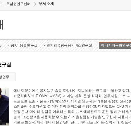
호남권연구센터
부서 소개
개
실
광ICT융합연구실
엣지컴퓨팅응용서비스연구실
에너지지능화연구
연구실
행업무
에너지 분야에 인공지능 기술을 도입하여 지능화하는 연구를 수행하고 있다. 에너
표준화(KS eIoT, OMA LwM2M), 시계열 예측, 운영 최적화, 업무지원 LL
프로토콜 표준 기술을 개발하였으며, 시계열 인공지능 기술을 활용한 신재생에
스케줄링·수요자원(DR)·거래 전략 최적화를 수행하고, 디지털트윈·CPS 기
현장 문서·데이터·알람을 이해하는 특화 LLM 에이전트로 운전·정비·거래 업
분석–조건탐색을 자동화할 수 있는 AI 자율실험실 기술을 연구한다. 시뮬레
기술은 발전·신재생 에너지 운영/설비관리, 마이크로그리드·전력거래, 철도·