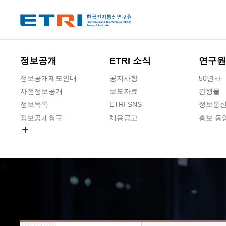
본문 바로가기
주요메뉴 바로가기
하단메뉴 바로가기
정보공개
ETRI 소식
연구원
정보공개제도안내
공지사항
50년사
사전정보공개
보도자료
간행물
정보목록
ETRI SNS
정보통신
정보공개청구
채용공고
홍보 동
경영공시
공공데이터개방
사업실명제