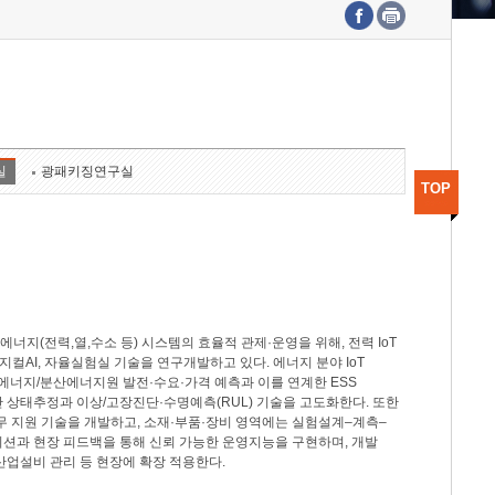
수도권연구본부
기획본부
사업화본부
행정본부
대외협력부
실
광패키징연구실
TOP
지(전력,열,수소 등) 시스템의 효율적 관제·운영을 위해, 전력 IoT
M, 피지컬AI, 자율실험실 기술을 연구개발하고 있다. 에너지 분야 IoT
너지/분산에너지원 발전·수요·가격 예측과 이를 연계한 ESS
반 상태추정과 이상/고장진단·수명예측(RUL) 기술을 고도화한다. 또한
무 지원 기술을 개발하고, 소재·부품·장비 영역에는 실험설계–계측–
이션과 현장 피드백을 통해 신뢰 가능한 운영지능을 구현하며, 개발
산업설비 관리 등 현장에 확장 적용한다.