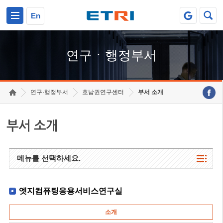
본문 바로가기
주요메뉴 바로가기
하단메뉴 바로가기
En
연구ㆍ행정부서
연구·행정부서
호남권연구센터
부서 소개
부서 소개
메뉴를 선택하세요.
엣지컴퓨팅응용서비스연구실
소개