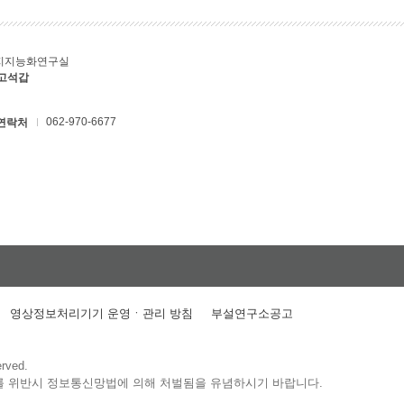
지지능화연구실
 고석갑
062-970-6677
연락처
영상정보처리기기 운영ㆍ관리 방침
부설연구소공고
erved.
를 위반시 정보통신망법에 의해 처벌됨을 유념하시기 바랍니다.