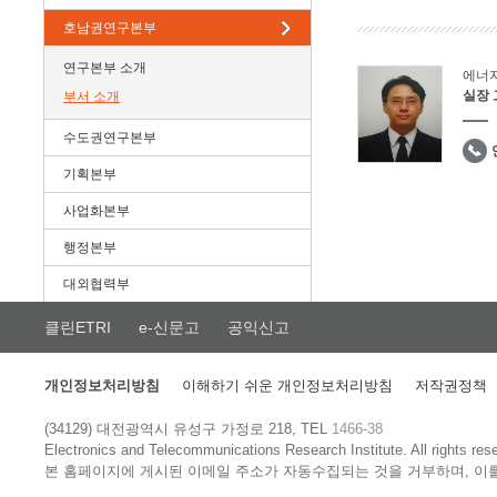
호남권연구본부
연구본부 소개
에너
실장
부서 소개
수도권연구본부
기획본부
사업화본부
행정본부
대외협력부
클린ETRI
e-신문고
공익신고
개인정보처리방침
이해하기 쉬운 개인정보처리방침
저작권정책
(34129) 대전광역시 유성구 가정로 218, TEL
1466-38
Electronics and Telecommunications Research Institute.
All rights res
본 홈페이지에 게시된 이메일 주소가 자동수집되는 것을 거부하며, 이