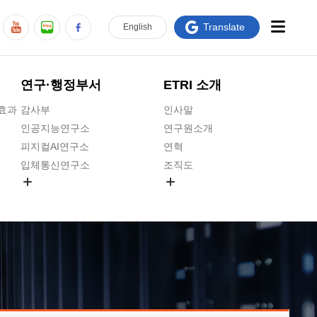
Translate
En
glish
연구·행정부서
ETRI 소개
급효과
감사부
인사말
인공지능연구소
연구원소개
피지컬AI연구소
연혁
입체통신연구소
조직도
공간미디어연구소
기타 공개정보
ADX융합연구소
원규 제·개정 예고
ICT전략연구소
연구원 고객헌장
인공지능안전연구소
ETRI CI
우주항공반도체전략연구단
주요업무연락처
대경권연구본부
찾아오시는길
호남권연구본부