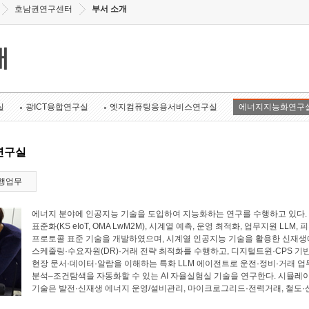
호남권연구센터
부서 소개
개
실
광ICT융합연구실
엣지컴퓨팅응용서비스연구실
에너지지능화연구
연구실
행업무
에너지 분야에 인공지능 기술을 도입하여 지능화하는 연구를 수행하고 있다. 에너
표준화(KS eIoT, OMA LwM2M), 시계열 예측, 운영 최적화, 업무지원 LL
프로토콜 표준 기술을 개발하였으며, 시계열 인공지능 기술을 활용한 신재생에
스케줄링·수요자원(DR)·거래 전략 최적화를 수행하고, 디지털트윈·CPS 기
현장 문서·데이터·알람을 이해하는 특화 LLM 에이전트로 운전·정비·거래 업
분석–조건탐색을 자동화할 수 있는 AI 자율실험실 기술을 연구한다. 시뮬레
기술은 발전·신재생 에너지 운영/설비관리, 마이크로그리드·전력거래, 철도·