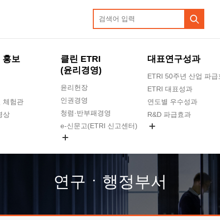
 홍보
클린 ETRI
대표연구성과
(윤리경영)
ETRI 50주년 산업 파
윤리헌장
ETRI 대표성과
인권경영
 체험관
연도별 우수성과
청렴·반부패경영
영상
R&D 파급효과
e-신문고(ETRI 신고센터)
지식공유플랫폼
공익신고
청렴포털 신고
고객의소리
연구ㆍ행정부서
수의계약 현황
부패징계 현황
감사결과공개