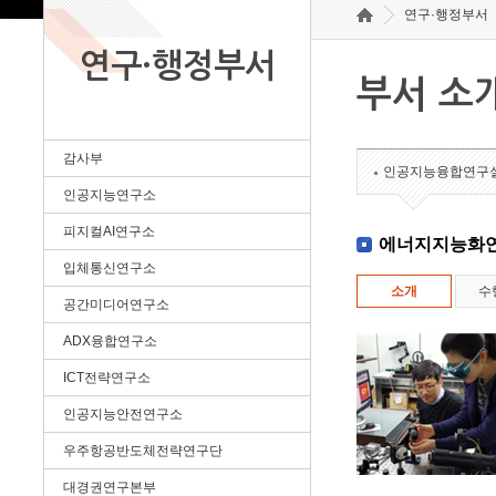
연구·행정부서
연구·행정부서
부서 소
감사부
인공지능융합연구
인공지능연구소
피지컬AI연구소
에너지지능화
입체통신연구소
소개
수
공간미디어연구소
ADX융합연구소
ICT전략연구소
인공지능안전연구소
우주항공반도체전략연구단
대경권연구본부