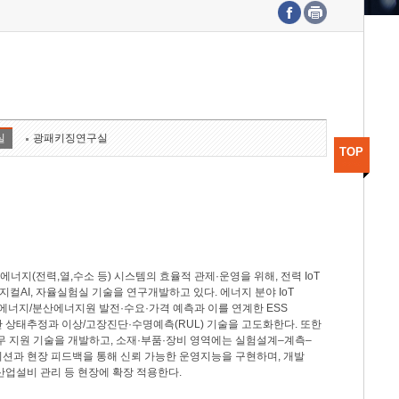
수도권연구본부
기획본부
사업화본부
행정본부
대외협력부
실
광패키징연구실
TOP
지(전력,열,수소 등) 시스템의 효율적 관제·운영을 위해, 전력 IoT
M, 피지컬AI, 자율실험실 기술을 연구개발하고 있다. 에너지 분야 IoT
너지/분산에너지원 발전·수요·가격 예측과 이를 연계한 ESS
반 상태추정과 이상/고장진단·수명예측(RUL) 기술을 고도화한다. 또한
무 지원 기술을 개발하고, 소재·부품·장비 영역에는 실험설계–계측–
이션과 현장 피드백을 통해 신뢰 가능한 운영지능을 구현하며, 개발
산업설비 관리 등 현장에 확장 적용한다.