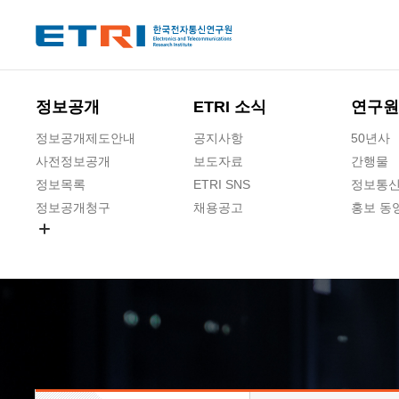
본문 바로가기
주요메뉴 바로가기
하단메뉴 바로가기
정보공개
ETRI 소식
연구원
정보공개제도안내
공지사항
50년사
사전정보공개
보도자료
간행물
정보목록
ETRI SNS
정보통신
정보공개청구
채용공고
홍보 동
경영공시
공공데이터개방
사업실명제