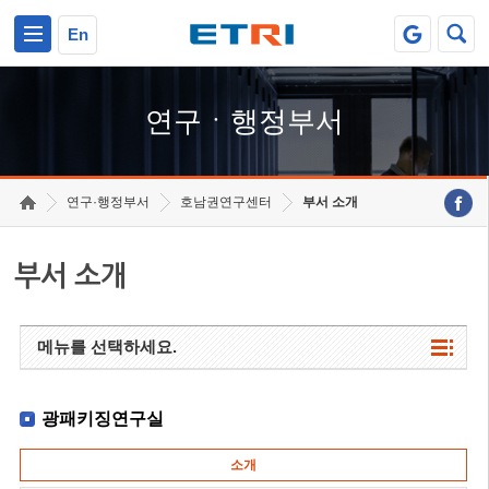
본문 바로가기
주요메뉴 바로가기
하단메뉴 바로가기
En
연구ㆍ행정부서
연구·행정부서
호남권연구센터
부서 소개
부서 소개
메뉴를 선택하세요.
광패키징연구실
소개