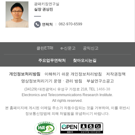
광패키징연구실
실장 권상진
062-970-6599
연락처
클린ETRI
e-신문고
공익신고
주요업무연락처
찾아오시는길
개인정보처리방침
이해하기 쉬운 개인정보처리방침
저작권정책
영상정보처리기기 운영ㆍ관리 방침
부설연구소공고
(34129) 대전광역시 유성구 가정로 218, TEL
1466-38
Electronics and Telecommunications Research Institute.
All rights reserved.
본 홈페이지에 게시된 이메일 주소가 자동수집되는 것을 거부하며, 이를 위반시
정보통신망법에 의해 처벌됨을 유념하시기 바랍니다.