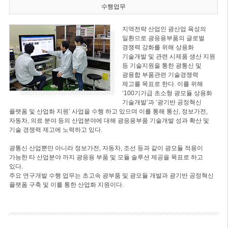
수행업무
지역전략 산업인 광산업 육성의
일환으로 광응용부품의 글로벌
경쟁력 강화를 위해 상용화
기술개발 및 관련 시제품 생산 지원
등 기술지원을 통한 광통신 및
광융합 부품관련 기술경쟁력
제고를 목표로 한다. 이를 위해
‘100기가급 초소형 광모듈 상용화
기술개발’과 ‘광기반 공정혁신
플랫폼 및 산업화 지원’ 사업을 수행 하고 있으며 이를 통해 통신, 정보가전,
자동차, 의료 분야 등의 산업분야에 대해 광응용부품 기술개발 성과 확산 및
기술 경쟁력 제고에 노력하고 있다.
광통신 산업뿐만 아니라 정보가전, 자동차, 조선 등과 같이 광모듈 적용이
가능한 타 산업분야 까지 광응용 부품 및 모듈 솔루션 제공을 목표로 하고
있다.
주요 연구개발 수행 업무는 초고속 광부품 및 광모듈 개발과 광기반 공정혁신
플랫폼 구축 및 이를 통한 산업화 지원이다.