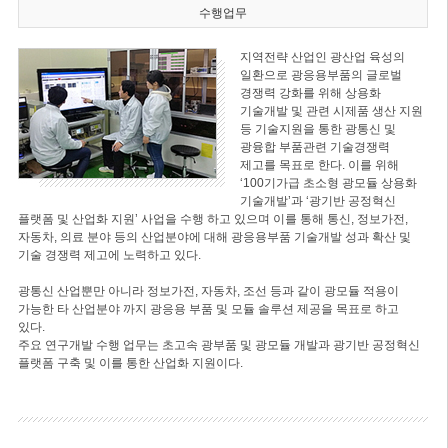
수행업무
지역전략 산업인 광산업 육성의
일환으로 광응용부품의 글로벌
경쟁력 강화를 위해 상용화
기술개발 및 관련 시제품 생산 지원
등 기술지원을 통한 광통신 및
광융합 부품관련 기술경쟁력
제고를 목표로 한다. 이를 위해
‘100기가급 초소형 광모듈 상용화
기술개발’과 ‘광기반 공정혁신
플랫폼 및 산업화 지원’ 사업을 수행 하고 있으며 이를 통해 통신, 정보가전,
자동차, 의료 분야 등의 산업분야에 대해 광응용부품 기술개발 성과 확산 및
기술 경쟁력 제고에 노력하고 있다.
광통신 산업뿐만 아니라 정보가전, 자동차, 조선 등과 같이 광모듈 적용이
가능한 타 산업분야 까지 광응용 부품 및 모듈 솔루션 제공을 목표로 하고
있다.
주요 연구개발 수행 업무는 초고속 광부품 및 광모듈 개발과 광기반 공정혁신
플랫폼 구축 및 이를 통한 산업화 지원이다.