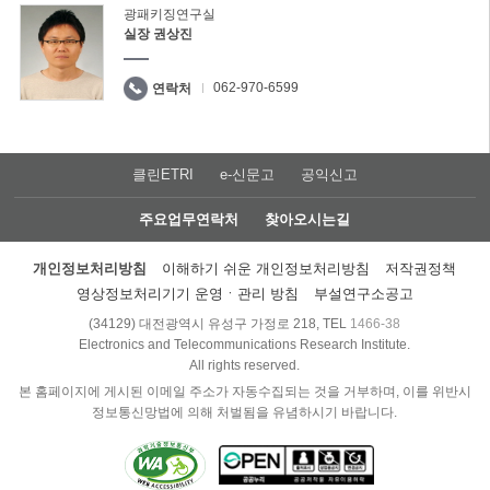
광패키징연구실
실장 권상진
062-970-6599
연락처
클린ETRI
e-신문고
공익신고
주요업무연락처
찾아오시는길
개인정보처리방침
이해하기 쉬운 개인정보처리방침
저작권정책
영상정보처리기기 운영ㆍ관리 방침
부설연구소공고
(34129) 대전광역시 유성구 가정로 218, TEL
1466-38
Electronics and Telecommunications Research Institute.
All rights reserved.
본 홈페이지에 게시된 이메일 주소가 자동수집되는 것을 거부하며, 이를 위반시
정보통신망법에 의해 처벌됨을 유념하시기 바랍니다.