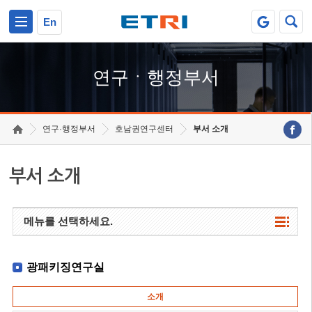
본문 바로가기
주요메뉴 바로가기
하단메뉴 바로가기
En
연구ㆍ행정부서
연구·행정부서
호남권연구센터
부서 소개
부서 소개
메뉴를 선택하세요.
광패키징연구실
소개