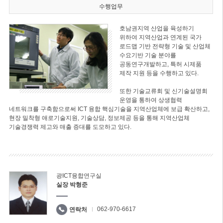
수행업무
호남권지역 산업을 육성하기
위하여 지역산업과 연계된 국가
로드맵 기반 전략형 기술 및 산업체
수요기반 기술 분야를
공동연구개발하고, 특허 시제품
제작 지원 등을 수행하고 있다.
또한 기술교류회 및 신기술설명회
운영을 통하여 상생협력
네트워크를 구축함으로써 ICT 융합 핵심기술을 지역산업체에 보급 확산하고,
현장 밀착형 애로기술지원, 기술상담, 정보제공 등을 통해 지역산업체
기술경쟁력 제고와 매출 증대를 도모하고 있다.
광ICT융합연구실
실장 박형준
062-970-6617
연락처