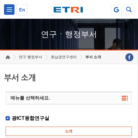
본문 바로가기
주요메뉴 바로가기
하단메뉴 바로가기
En
연구ㆍ행정부서
연구·행정부서
호남권연구센터
부서 소개
부서 소개
메뉴를 선택하세요.
광ICT융합연구실
소개