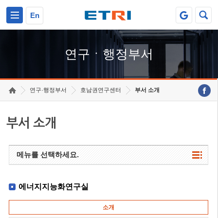
본문 바로가기
주요메뉴 바로가기
하단메뉴 바로가기
En
연구ㆍ행정부서
연구·행정부서
호남권연구센터
부서 소개
부서 소개
메뉴를 선택하세요.
에너지지능화연구실
소개