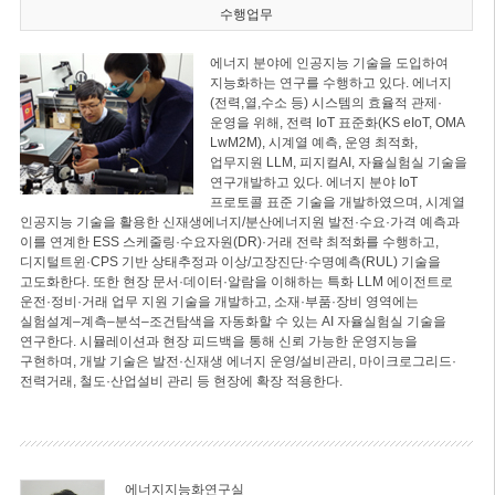
수행업무
에너지 분야에 인공지능 기술을 도입하여
지능화하는 연구를 수행하고 있다. 에너지
(전력,열,수소 등) 시스템의 효율적 관제·
운영을 위해, 전력 IoT 표준화(KS eIoT, OMA
LwM2M), 시계열 예측, 운영 최적화,
업무지원 LLM, 피지컬AI, 자율실험실 기술을
연구개발하고 있다. 에너지 분야 IoT
프로토콜 표준 기술을 개발하였으며, 시계열
인공지능 기술을 활용한 신재생에너지/분산에너지원 발전·수요·가격 예측과
이를 연계한 ESS 스케줄링·수요자원(DR)·거래 전략 최적화를 수행하고,
디지털트윈·CPS 기반 상태추정과 이상/고장진단·수명예측(RUL) 기술을
고도화한다. 또한 현장 문서·데이터·알람을 이해하는 특화 LLM 에이전트로
운전·정비·거래 업무 지원 기술을 개발하고, 소재·부품·장비 영역에는
실험설계–계측–분석–조건탐색을 자동화할 수 있는 AI 자율실험실 기술을
연구한다. 시뮬레이션과 현장 피드백을 통해 신뢰 가능한 운영지능을
구현하며, 개발 기술은 발전·신재생 에너지 운영/설비관리, 마이크로그리드·
전력거래, 철도·산업설비 관리 등 현장에 확장 적용한다.
에너지지능화연구실