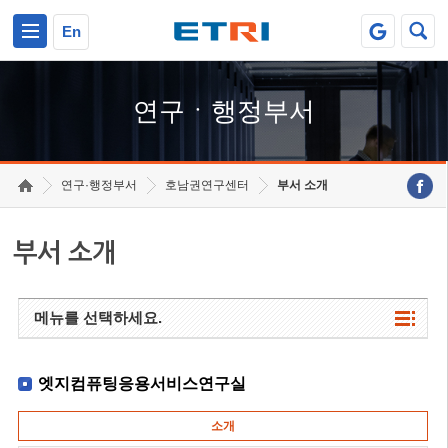
본문 바로가기
주요메뉴 바로가기
하단메뉴 바로가기
En
연구ㆍ행정부서
연구·행정부서
호남권연구센터
부서 소개
부서 소개
메뉴를 선택하세요.
엣지컴퓨팅응용서비스연구실
소개