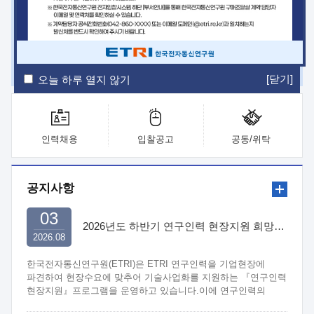
ETRI Insight
ETRI Journal
전자통신동향분석
ETRI 웹진
ETRI 간행물
전자도서관
[닫기]
오늘 하루 열지 않기
인력채용
입찰공고
공동/위탁
공지사항
03
2026년도 하반기 연구인력 현장지원 희망기업 신청/접수
2026.08
한국전자통신연구원(ETRI)은 ETRI 연구인력을 기업현장에
파견하여 현장수요에 맞추어 기술사업화를 지원하는 『연구인력
현장지원』프로그램을 운영하고 있습니다.이에 연구인력의
지원을 희망하는 중소.중견기업에서는 신청하여 주시기