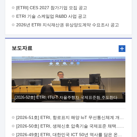
바랍니다.
2026년 8월 한국전자통신연구원장
1. 추진개요

추진목적: ETRI 인력을 기업현장에 파견. 기술지원을
[ETRI] CES 2027 참가기업 모집 공고
실시함으로써 ETRI 개발기술의 사업화를 지원하여
ETRI 기술 스케일업 R&BD 사업 공고
사업화성과를 극대화하고, 지원기업을 강견기업으로 육성하고자
함.
2026년 ETRI 지식재산권 유상양도계약 수요조사 공고
 신청자격: ETRI 협력기업 및 일반 ICT 중소기업*
협력기업: ETRI 창업/연구소기업, 기술이전/출자기업 등 ETRI
개발기술을 사업화하고자 하는 기업
 파견기간: 1년 이상
[최대 3년까지 연속지원 가능]* 연속지원은 지원완료 시점에서
보도자료
당해 지원실적과 차기 지원계획을 평가하여 결정
 기업부담:
연구인력 연봉기준 30 ~ 40%* (1년차) 연봉의 30%, (2 ~ 3년차)
연봉의 40%
 추진일정(1)희망기업 신청/접수(2)희망인력-
희망기업 매칭(3)현장조사/ 선정(심의)(4)협약체결(5)
기업파견8월 3일 ~ 14일
8월 17일 ~ 26일
9월초순
9월 중순
10월 이후* 상기일정은 희망인력-희망기업간 매칭 원활시를
가정한 것으로 상황에 따라 상당기간 일정이 지연될 수 있음. **
(1)희망인력-희망기업간 적합성이 낮다고 판단되거나, (2)
희망인력이 파견의사를 철회할 경우 후속 절차가 진행되지 않을
[2026-52호] ETRI, ITU-T 자율주행차 국제표준화 주도한다
수 있음.2. 현장지원 희망인력 및 상세이력
 희망인력
목록기술분야연구인력번호지원가능 기술반도체/
전자소자A반도체 소자(trasistor/diode) 제작 공정 전자소자 제작
[2026-51호] ETRI, 항로표지 해양 IoT 무선통신체계 개발 나선다
공정(FET / SBD 등 )유기물 반도체 소재 및 소자 설계, 합성 및
제작바이오센서 설계/제작토양/수질/가스 센서 설계/
[2026-50호] ETRI, 생체신호 압축기술 국제표준 채택...의료 AI 시대 연다
제작광소자응용B광 센서 및 응용 시스템시스템 제어 및 데이터
[2026-49호] ETRI, 대한민국 ICT 50년 역사를 담은 온라인 50년사 공개
처리FPGA 제어, VHDL 프로그램 개발Labview, Python, C