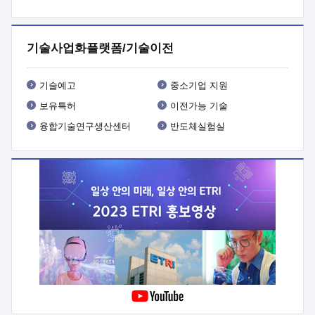
프로그램 개발
 상세이력ㅇ(붙 임1) 대상인력 A 상세이력ㅇ(붙
임2) 대상인력 B 상세이력
3. 신청방법 및 향후일정 등

신청방법: 이메일 (verdi@etri.re.kr)* <별첨양식>을 작성하여
기술사업화플랫폼/기술이전
제출
 문 의 처: ETRI사업화본부 기업성장지원부
기업성장지원전략실ㅇ오경석 책임 연구원 (T. 042-860-5076,
verdi@etri.re.kr)
 제출양식
ㅇ(별첨양식) ETRI연구인력
기술예고
중소기업 지원
현장지원 신청서 (기업)
보유특허
이전가능 기술
융합기술연구생산센터
반도체실험실