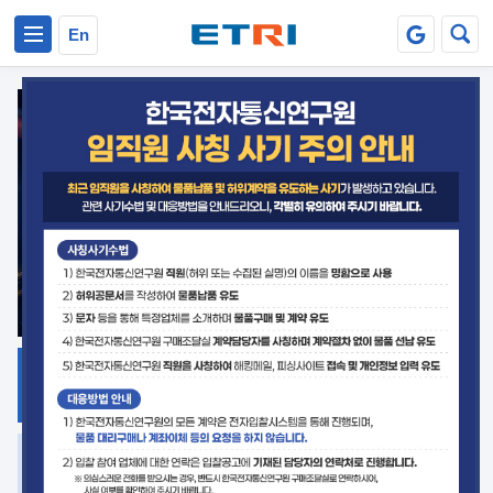
본문 바로가기
주요메뉴 바로가기
En
지식공유
ETRI 오픈소스
플랫폼
거버넌스 대응
발간자료