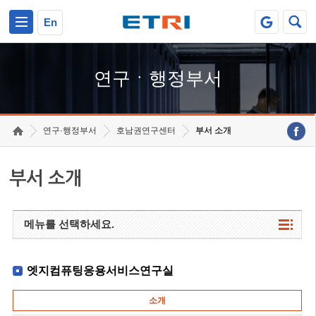
본문 바로가기
주요메뉴 바로가기
하단메뉴 바로가기
En
연구ㆍ행정부서
연구·행정부서
호남권연구센터
부서 소개
부서 소개
메뉴를 선택하세요.
엣지컴퓨팅응용서비스연구실
소개