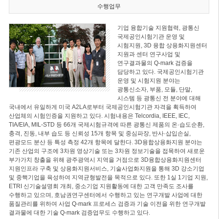
수행업무
기업 융합기술 지원협력, 광통신
국제공인시험기관 운영 및
시험지원, 3D 융합 상용화지원센터
지원과 센터 연구사업 및
연구결과물의 Q-mark 검증을
담당하고 있다. 국제공인시험기관
운영 및 시험지원 분야는
광통신소자, 부품, 모듈, 단말,
시스템 등 광통신 전 분야에 대해
국내에서 유일하게 미국 A2LA로부터 국제공인시험기관 자격을 획득하여
산업체의 시험인증을 지원하고 있다. 시험내용은 Telcordia, IEEE, IEC,
TIA/EIA, MIL-STD 등 66개 국제시험규격에 따른 광통신 제품의 온·습도순환,
충격, 진동, 내부 습도 등 신뢰성 15개 항목 및 중심파장, 반사·삽입손실,
편광모드 분산 등 특성 측정 42개 항목에 달한다. 3D융합상용화지원 분야는
기존 산업의 구조에 3차원 영상기술 또는 3차원 정보기술을 접목하여 새로운
부가가치 창출을 위해 광주광역시 지역을 거점으로 3D융합상용화지원센터
지원인프라 구축 및 상용화지원서비스, 기술사업화지원을 통해 3D 강소기업
및 중핵기업을 육성하여 지역균형발전을 목적으로 있다. 또한 1실 1기업 지원,
ETRI 신기술설명회 개최, 중소기업 지원활동에 대한 고객 만족도 조사를
수행하고 있으며, 호남권연구센터에서 수행하고 있는 연구개발 사업에 대한
품질관리를 위하여 사업 Q-mark 프로세스 검증과 기술 이전을 위한 연구개발
결과물에 대한 기술 Q-mark 검증업무도 수행하고 있다.