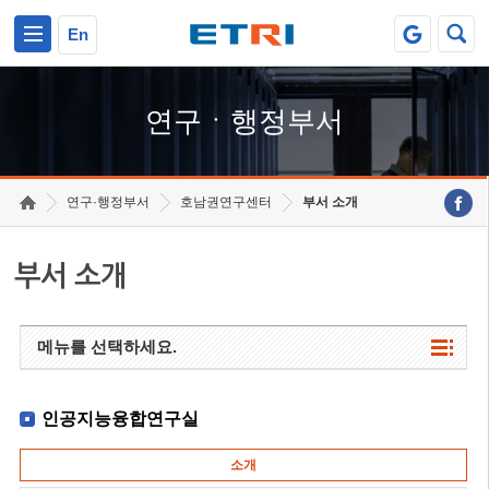
본문 바로가기
주요메뉴 바로가기
하단메뉴 바로가기
En
연구ㆍ행정부서
연구·행정부서
호남권연구센터
부서 소개
부서 소개
메뉴를 선택하세요.
인공지능융합연구실
소개