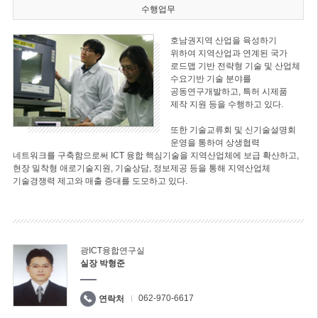
수행업무
호남권지역 산업을 육성하기
위하여 지역산업과 연계된 국가
로드맵 기반 전략형 기술 및 산업체
수요기반 기술 분야를
공동연구개발하고, 특허 시제품
제작 지원 등을 수행하고 있다.
또한 기술교류회 및 신기술설명회
운영을 통하여 상생협력
네트워크를 구축함으로써 ICT 융합 핵심기술을 지역산업체에 보급 확산하고,
현장 밀착형 애로기술지원, 기술상담, 정보제공 등을 통해 지역산업체
기술경쟁력 제고와 매출 증대를 도모하고 있다.
광ICT융합연구실
실장 박형준
062-970-6617
연락처