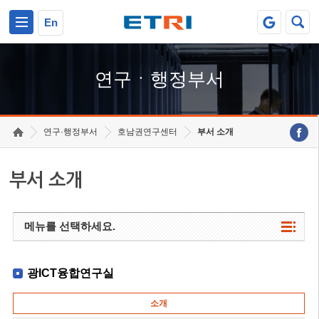
본문 바로가기
주요메뉴 바로가기
하단메뉴 바로가기
En
연구ㆍ행정부서
연구·행정부서
호남권연구센터
부서 소개
부서 소개
메뉴를 선택하세요.
광ICT융합연구실
소개