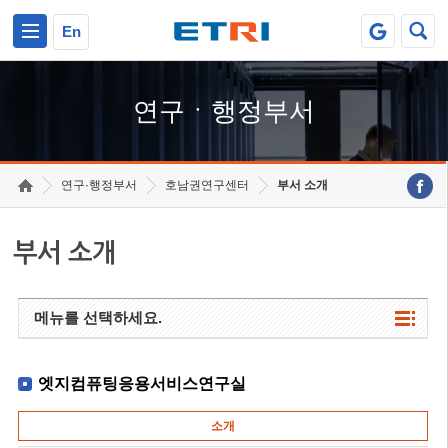
본문 바로가기
주요메뉴 바로가기
하단메뉴 바로가기
En
연구ㆍ행정부서
연구·행정부서
호남권연구센터
부서 소개
부서 소개
메뉴를 선택하세요.
엣지컴퓨팅응용서비스연구실
소개