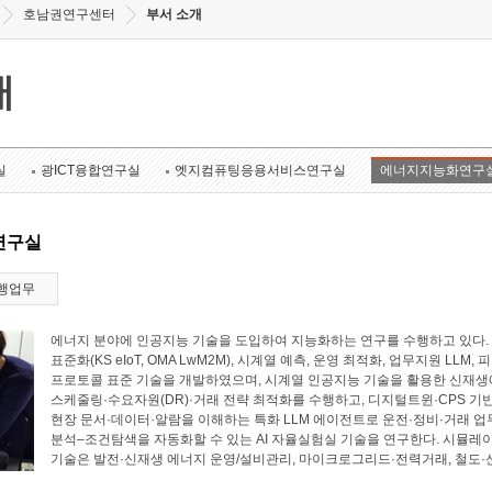
호남권연구센터
부서 소개
개
실
광ICT융합연구실
엣지컴퓨팅응용서비스연구실
에너지지능화연구
연구실
행업무
에너지 분야에 인공지능 기술을 도입하여 지능화하는 연구를 수행하고 있다. 에너
표준화(KS eIoT, OMA LwM2M), 시계열 예측, 운영 최적화, 업무지원 LL
프로토콜 표준 기술을 개발하였으며, 시계열 인공지능 기술을 활용한 신재생에
스케줄링·수요자원(DR)·거래 전략 최적화를 수행하고, 디지털트윈·CPS 기
현장 문서·데이터·알람을 이해하는 특화 LLM 에이전트로 운전·정비·거래 업
분석–조건탐색을 자동화할 수 있는 AI 자율실험실 기술을 연구한다. 시뮬레
기술은 발전·신재생 에너지 운영/설비관리, 마이크로그리드·전력거래, 철도·