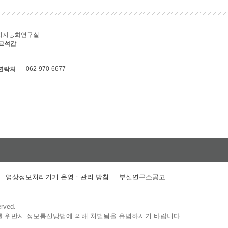
지지능화연구실
 고석갑
062-970-6677
연락처
영상정보처리기기 운영ㆍ관리 방침
부설연구소공고
erved.
를 위반시 정보통신망법에 의해 처벌됨을 유념하시기 바랍니다.