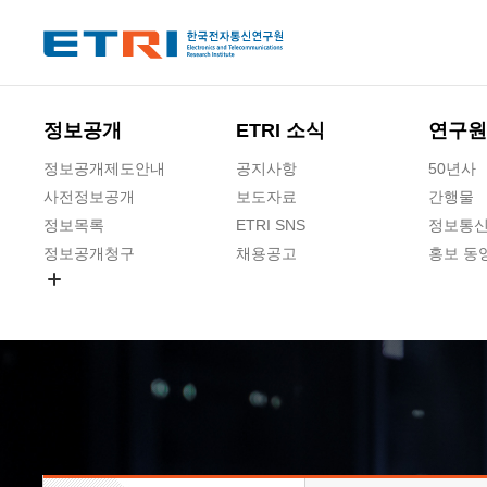
본문 바로가기
주요메뉴 바로가기
하단메뉴 바로가기
정보공개
ETRI 소식
연구원
정보공개제도안내
공지사항
50년사
사전정보공개
보도자료
간행물
정보목록
ETRI SNS
정보통신
정보공개청구
채용공고
홍보 동
경영공시
공공데이터개방
사업실명제