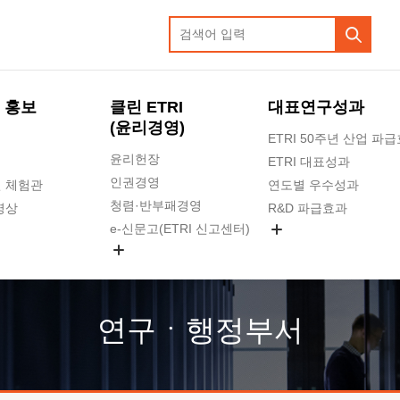
 홍보
클린 ETRI
대표연구성과
(윤리경영)
ETRI 50주년 산업 파
윤리헌장
ETRI 대표성과
인권경영
 체험관
연도별 우수성과
청렴·반부패경영
영상
R&D 파급효과
e-신문고(ETRI 신고센터)
지식공유플랫폼
공익신고
청렴포털 신고
고객의소리
연구ㆍ행정부서
수의계약 현황
부패징계 현황
감사결과공개