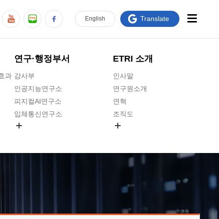
Translate
En
glish
연구·행정부서
ETRI 소개
급효과
감사부
인사말
인공지능연구소
연구원소개
피지컬AI연구소
연혁
입체통신연구소
조직도
공간미디어연구소
기타 공개정보
ADX융합연구소
원규 제·개정 예고
ICT전략연구소
연구원 고객헌장
인공지능안전연구소
ETRI CI
우주항공반도체전략연구단
주요업무연락처
대경권연구본부
찾아오시는길
호남권연구본부