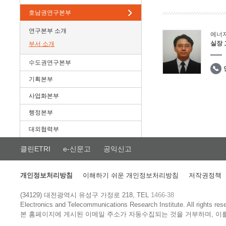
호남권연구본부
연구본부 소개
에너
실장
부서 소개
수도권연구본부
기획본부
사업화본부
행정본부
대외협력부
클린ETRI
e-신문고
공익신고
개인정보처리방침
이해하기 쉬운 개인정보처리방침
저작권정책
(34129) 대전광역시 유성구 가정로 218, TEL
1466-38
Electronics and Telecommunications Research Institute.
All rights res
본 홈페이지에 게시된 이메일 주소가 자동수집되는 것을 거부하며, 이