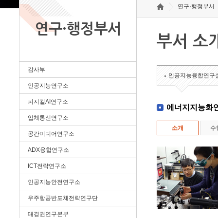
연구·행정부서
연구·행정부서
부서 소
감사부
인공지능융합연구
인공지능연구소
피지컬AI연구소
에너지지능화
입체통신연구소
소개
수
공간미디어연구소
ADX융합연구소
ICT전략연구소
인공지능안전연구소
우주항공반도체전략연구단
대경권연구본부