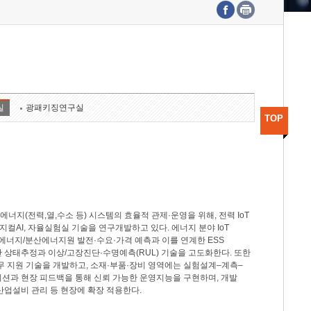
수도권연구본부
기획본부
사업화본부
행정본부
대외협력부
실
광패키징연구실
TOP
지(전력,열,수소 등) 시스템의 효율적 관제·운영을 위해, 전력 IoT
M, 피지컬AI, 자율실험실 기술을 연구개발하고 있다. 에너지 분야 IoT
너지/분산에너지원 발전·수요·가격 예측과 이를 연계한 ESS
반 상태추정과 이상/고장진단·수명예측(RUL) 기술을 고도화한다. 또한
무 지원 기술을 개발하고, 소재·부품·장비 영역에는 실험설계–계측–
이션과 현장 피드백을 통해 신뢰 가능한 운영지능을 구현하며, 개발
산업설비 관리 등 현장에 확장 적용한다.