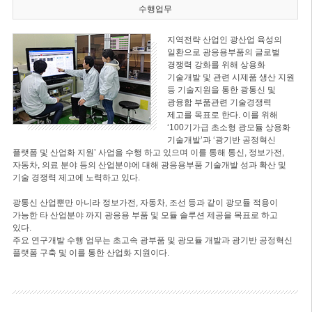
수행업무
지역전략 산업인 광산업 육성의
일환으로 광응용부품의 글로벌
경쟁력 강화를 위해 상용화
기술개발 및 관련 시제품 생산 지원
등 기술지원을 통한 광통신 및
광융합 부품관련 기술경쟁력
제고를 목표로 한다. 이를 위해
‘100기가급 초소형 광모듈 상용화
기술개발’과 ‘광기반 공정혁신
플랫폼 및 산업화 지원’ 사업을 수행 하고 있으며 이를 통해 통신, 정보가전,
자동차, 의료 분야 등의 산업분야에 대해 광응용부품 기술개발 성과 확산 및
기술 경쟁력 제고에 노력하고 있다.
광통신 산업뿐만 아니라 정보가전, 자동차, 조선 등과 같이 광모듈 적용이
가능한 타 산업분야 까지 광응용 부품 및 모듈 솔루션 제공을 목표로 하고
있다.
주요 연구개발 수행 업무는 초고속 광부품 및 광모듈 개발과 광기반 공정혁신
플랫폼 구축 및 이를 통한 산업화 지원이다.