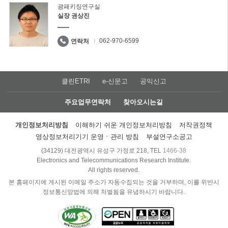
광패키징연구실
실장 권상진
062-970-6599
연락처
클린ETRI
e-신문고
공익신고
주요업무연락처
찾아오시는길
개인정보처리방침
이해하기 쉬운 개인정보처리방침
저작권정책
영상정보처리기기 운영ㆍ관리 방침
부설연구소공고
(34129) 대전광역시 유성구 가정로 218, TEL
1466-38
Electronics and Telecommunications Research Institute.
All rights reserved.
본 홈페이지에 게시된 이메일 주소가 자동수집되는 것을 거부하며, 이를 위반시
정보통신망법에 의해 처벌됨을 유념하시기 바랍니다.