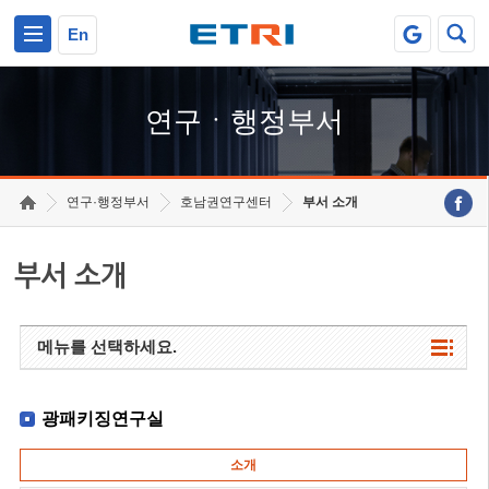
본문 바로가기
주요메뉴 바로가기
하단메뉴 바로가기
En
연구ㆍ행정부서
연구·행정부서
호남권연구센터
부서 소개
부서 소개
메뉴를 선택하세요.
광패키징연구실
소개