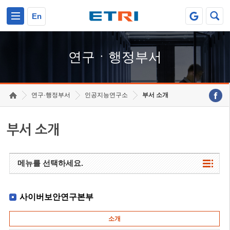
본문 바로가기
주요메뉴 바로가기
하단메뉴 바로가기
En
연구ㆍ행정부서
연구·행정부서
인공지능연구소
부서 소개
부서 소개
메뉴를 선택하세요.
사이버보안연구본부
소개