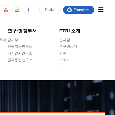
Translate
En
glish
연구·행정부서
ETRI 소개
급효과
감사부
인사말
인공지능연구소
연구원소개
피지컬AI연구소
연혁
입체통신연구소
조직도
공간미디어연구소
기타 공개정보
ADX융합연구소
원규 제·개정 예고
ICT전략연구소
연구원 고객헌장
인공지능안전연구소
ETRI CI
우주항공반도체전략연구단
주요업무연락처
대경권연구본부
찾아오시는길
호남권연구본부