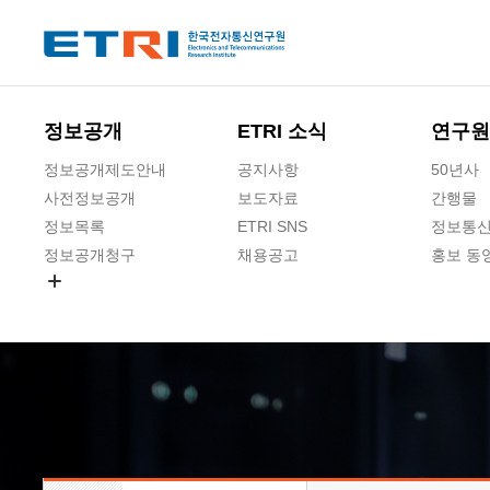
본문 바로가기
주요메뉴 바로가기
하단메뉴 바로가기
정보공개
ETRI 소식
연구원
정보공개제도안내
공지사항
50년사
사전정보공개
보도자료
간행물
정보목록
ETRI SNS
정보통신
정보공개청구
채용공고
홍보 동
경영공시
공공데이터개방
사업실명제