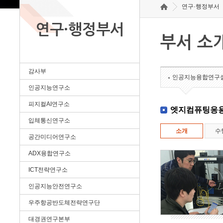
연구·행정부서
연구·행정부서
부서 소
감사부
인공지능융합연구
인공지능연구소
피지컬AI연구소
엣지컴퓨팅응
입체통신연구소
소개
수
공간미디어연구소
ADX융합연구소
ICT전략연구소
인공지능안전연구소
우주항공반도체전략연구단
대경권연구본부