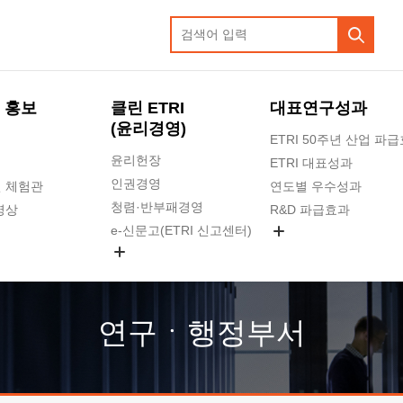
 홍보
클린 ETRI
대표연구성과
(윤리경영)
ETRI 50주년 산업 파
윤리헌장
ETRI 대표성과
인권경영
 체험관
연도별 우수성과
청렴·반부패경영
영상
R&D 파급효과
e-신문고(ETRI 신고센터)
지식공유플랫폼
공익신고
청렴포털 신고
고객의소리
연구ㆍ행정부서
수의계약 현황
부패징계 현황
감사결과공개