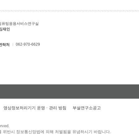
컴퓨팅응용서비스연구실
 김재인
062-970-6629
연락처
영상정보처리기기 운영ㆍ관리 방침
부설연구소공고
erved.
를 위반시 정보통신망법에 의해 처벌됨을 유념하시기 바랍니다.