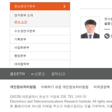
호남권연구본부
연구본부 소개
엣지
부서 소개
실장
수도권연구본부
기획본부
사업화본부
행정본부
대외협력부
클린ETRI
e-신문고
공익신고
개인정보처리방침
이해하기 쉬운 개인정보처리방침
저작권정책
(34129) 대전광역시 유성구 가정로 218, TEL
1466-38
Electronics and Telecommunications Research Institute.
All rights res
본 홈페이지에 게시된 이메일 주소가 자동수집되는 것을 거부하며, 이