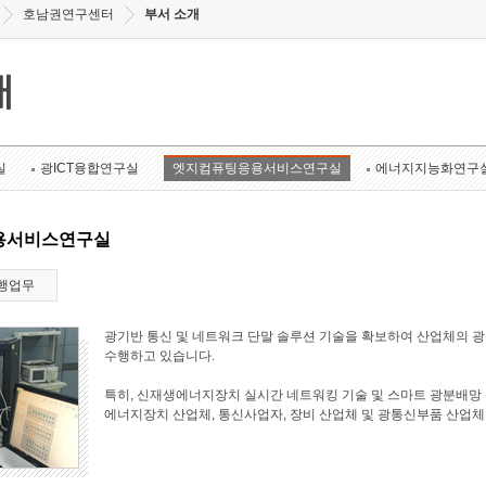
호남권연구센터
부서 소개
개
실
광ICT융합연구실
엣지컴퓨팅응용서비스연구실
에너지지능화연구
용서비스연구실
행업무
광기반 통신 및 네트워크 단말 솔루션 기술을 확보하여 산업체의 
수행하고 있습니다.
특히, 신재생에너지장치 실시간 네트워킹 기술 및 스마트 광분배망 
에너지장치 산업체, 통신사업자, 장비 산업체 및 광통신부품 산업체