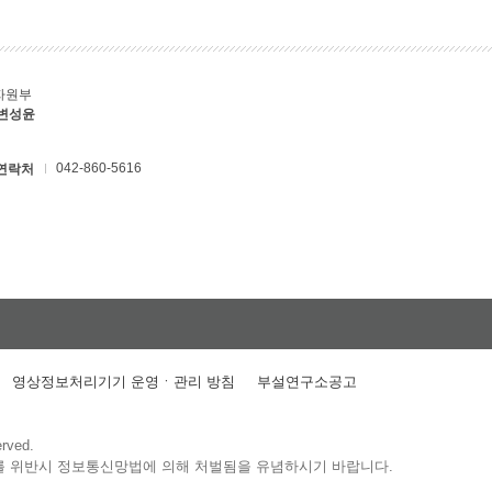
자원부
 변성윤
042-860-5616
연락처
영상정보처리기기 운영ㆍ관리 방침
부설연구소공고
erved.
를 위반시 정보통신망법에 의해 처벌됨을 유념하시기 바랍니다.