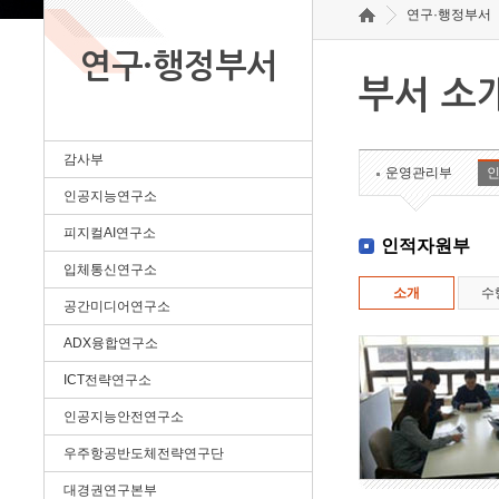
연구·행정부서
연구·행정부서
부서 소
감사부
운영관리부
인공지능연구소
피지컬AI연구소
인적자원부
입체통신연구소
소개
수
공간미디어연구소
ADX융합연구소
ICT전략연구소
인공지능안전연구소
우주항공반도체전략연구단
대경권연구본부