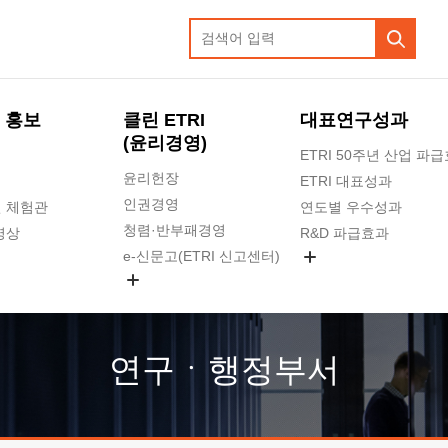
 홍보
클린 ETRI
대표연구성과
(윤리경영)
ETRI 50주년 산업 파
윤리헌장
ETRI 대표성과
인권경영
 체험관
연도별 우수성과
청렴·반부패경영
영상
R&D 파급효과
e-신문고(ETRI 신고센터)
지식공유플랫폼
공익신고
청렴포털 신고
고객의소리
연구ㆍ행정부서
수의계약 현황
부패징계 현황
감사결과공개