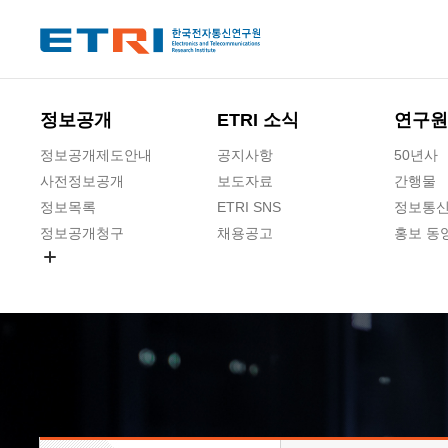
본문 바로가기
주요메뉴 바로가기
하단메뉴 바로가기
정보공개
ETRI 소식
연구원
정보공개제도안내
공지사항
50년사
사전정보공개
보도자료
간행물
정보목록
ETRI SNS
정보통신
정보공개청구
채용공고
홍보 동
경영공시
공공데이터개방
사업실명제