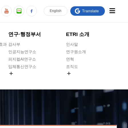
Translate
En
glish
연구·행정부서
ETRI 소개
급효과
감사부
인사말
인공지능연구소
연구원소개
피지컬AI연구소
연혁
입체통신연구소
조직도
공간미디어연구소
기타 공개정보
ADX융합연구소
원규 제·개정 예고
ICT전략연구소
연구원 고객헌장
인공지능안전연구소
ETRI CI
우주항공반도체전략연구단
주요업무연락처
대경권연구본부
찾아오시는길
호남권연구본부