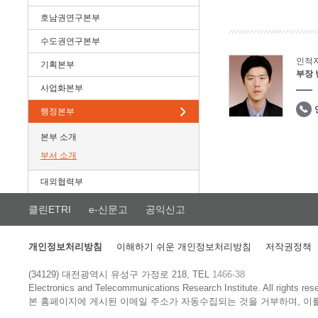
호남권연구본부
수도권연구본부
인적
기획본부
부장
사업화본부
행정본부
본부 소개
부서 소개
대외협력부
클린ETRI
e-신문고
공익신고
개인정보처리방침
이해하기 쉬운 개인정보처리방침
저작권정책
(34129) 대전광역시 유성구 가정로 218, TEL
1466-38
Electronics and Telecommunications Research Institute.
All rights res
본 홈페이지에 게시된 이메일 주소가 자동수집되는 것을 거부하며, 이