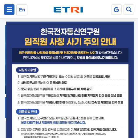
본문 바로가기
주요메뉴 바로가기
En
지식공유
ETRI 오픈소스
플랫폼
거버넌스 대응
발간자료