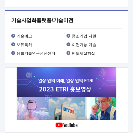
프로그램 개발
 상세이력ㅇ(붙 임1) 대상인력 A 상세이력ㅇ(붙
임2) 대상인력 B 상세이력
3. 신청방법 및 향후일정 등

신청방법: 이메일 (verdi@etri.re.kr)* <별첨양식>을 작성하여
기술사업화플랫폼/기술이전
제출
 문 의 처: ETRI사업화본부 기업성장지원부
기업성장지원전략실ㅇ오경석 책임 연구원 (T. 042-860-5076,
verdi@etri.re.kr)
 제출양식
ㅇ(별첨양식) ETRI연구인력
기술예고
중소기업 지원
현장지원 신청서 (기업)
보유특허
이전가능 기술
융합기술연구생산센터
반도체실험실