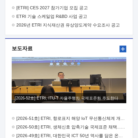
바랍니다.
2026년 8월 한국전자통신연구원장
1. 추진개요

추진목적: ETRI 인력을 기업현장에 파견. 기술지원을
[ETRI] CES 2027 참가기업 모집 공고
실시함으로써 ETRI 개발기술의 사업화를 지원하여
ETRI 기술 스케일업 R&BD 사업 공고
사업화성과를 극대화하고, 지원기업을 강견기업으로 육성하고자
함.
2026년 ETRI 지식재산권 유상양도계약 수요조사 공고
 신청자격: ETRI 협력기업 및 일반 ICT 중소기업*
협력기업: ETRI 창업/연구소기업, 기술이전/출자기업 등 ETRI
개발기술을 사업화하고자 하는 기업
 파견기간: 1년 이상
[최대 3년까지 연속지원 가능]* 연속지원은 지원완료 시점에서
보도자료
당해 지원실적과 차기 지원계획을 평가하여 결정
 기업부담:
연구인력 연봉기준 30 ~ 40%* (1년차) 연봉의 30%, (2 ~ 3년차)
연봉의 40%
 추진일정(1)희망기업 신청/접수(2)희망인력-
희망기업 매칭(3)현장조사/ 선정(심의)(4)협약체결(5)
기업파견8월 3일 ~ 14일
8월 17일 ~ 26일
9월초순
9월 중순
10월 이후* 상기일정은 희망인력-희망기업간 매칭 원활시를
가정한 것으로 상황에 따라 상당기간 일정이 지연될 수 있음. **
(1)희망인력-희망기업간 적합성이 낮다고 판단되거나, (2)
희망인력이 파견의사를 철회할 경우 후속 절차가 진행되지 않을
[2026-52호] ETRI, ITU-T 자율주행차 국제표준화 주도한다
수 있음.2. 현장지원 희망인력 및 상세이력
 희망인력
목록기술분야연구인력번호지원가능 기술반도체/
전자소자A반도체 소자(trasistor/diode) 제작 공정 전자소자 제작
[2026-51호] ETRI, 항로표지 해양 IoT 무선통신체계 개발 나선다
공정(FET / SBD 등 )유기물 반도체 소재 및 소자 설계, 합성 및
제작바이오센서 설계/제작토양/수질/가스 센서 설계/
[2026-50호] ETRI, 생체신호 압축기술 국제표준 채택...의료 AI 시대 연다
제작광소자응용B광 센서 및 응용 시스템시스템 제어 및 데이터
[2026-49호] ETRI, 대한민국 ICT 50년 역사를 담은 온라인 50년사 공개
처리FPGA 제어, VHDL 프로그램 개발Labview, Python, C