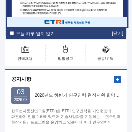
ETRI Insight
ETRI Journal
전자통신동향분석
ETRI 웹진
ETRI 간행물
전자도서관
[닫기]
오늘 하루 열지 않기
인력채용
입찰공고
공동/위탁
공지사항
03
2026년도 하반기 연구인력 현장지원 희망기업 신청/접수
2026.08
한국전자통신연구원(ETRI)은 ETRI 연구인력을 기업현장에
파견하여 현장수요에 맞추어 기술사업화를 지원하는 『연구인력
현장지원』프로그램을 운영하고 있습니다.이에 연구인력의
지원을 희망하는 중소.중견기업에서는 신청하여 주시기