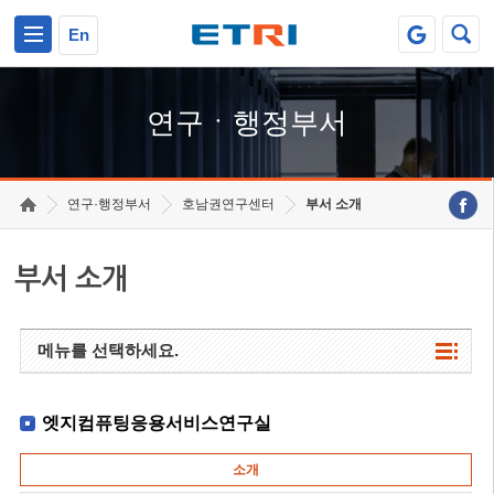
본문 바로가기
주요메뉴 바로가기
하단메뉴 바로가기
En
연구ㆍ행정부서
연구·행정부서
호남권연구센터
부서 소개
부서 소개
메뉴를 선택하세요.
엣지컴퓨팅응용서비스연구실
소개