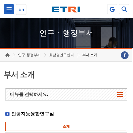
본문 바로가기
주요메뉴 바로가기
하단메뉴 바로가기
En
연구ㆍ행정부서
연구·행정부서
호남권연구센터
부서 소개
부서 소개
메뉴를 선택하세요.
인공지능융합연구실
소개