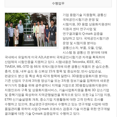
수행업무
기업 융합기술 지원협력, 광통신
국제공인시험기관 운영 및
시험지원, 3D 융합 상용화지원센터
지원과 센터 연구사업 및
연구결과물의 Q-mark 검증을
담당하고 있다. 국제공인시험기관
운영 및 시험지원 분야는
광통신소자, 부품, 모듈, 단말,
시스템 등 광통신 전 분야에 대해
국내에서 유일하게 미국 A2LA로부터 국제공인시험기관 자격을 획득하여
산업체의 시험인증을 지원하고 있다. 시험내용은 Telcordia, IEEE, IEC,
TIA/EIA, MIL-STD 등 66개 국제시험규격에 따른 광통신 제품의 온·습도순환,
충격, 진동, 내부 습도 등 신뢰성 15개 항목 및 중심파장, 반사·삽입손실,
편광모드 분산 등 특성 측정 42개 항목에 달한다. 3D융합상용화지원 분야는
기존 산업의 구조에 3차원 영상기술 또는 3차원 정보기술을 접목하여 새로운
부가가치 창출을 위해 광주광역시 지역을 거점으로 3D융합상용화지원센터
지원인프라 구축 및 상용화지원서비스, 기술사업화지원을 통해 3D 강소기업
및 중핵기업을 육성하여 지역균형발전을 목적으로 있다. 또한 1실 1기업 지원,
ETRI 신기술설명회 개최, 중소기업 지원활동에 대한 고객 만족도 조사를
수행하고 있으며, 호남권연구센터에서 수행하고 있는 연구개발 사업에 대한
품질관리를 위하여 사업 Q-mark 프로세스 검증과 기술 이전을 위한 연구개발
결과물에 대한 기술 Q-mark 검증업무도 수행하고 있다.