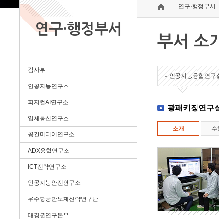
연구·행정부서
연구·행정부서
부서 소
감사부
인공지능융합연구
인공지능연구소
피지컬AI연구소
광패키징연구
입체통신연구소
소개
수
공간미디어연구소
ADX융합연구소
ICT전략연구소
인공지능안전연구소
우주항공반도체전략연구단
대경권연구본부