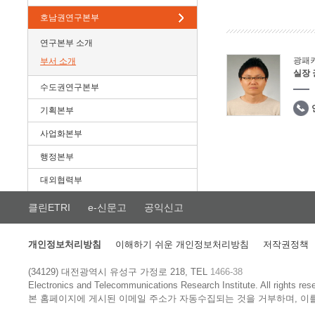
호남권연구본부
연구본부 소개
광패
부서 소개
실장
수도권연구본부
기획본부
사업화본부
행정본부
대외협력부
클린ETRI
e-신문고
공익신고
개인정보처리방침
이해하기 쉬운 개인정보처리방침
저작권정책
(34129) 대전광역시 유성구 가정로 218, TEL
1466-38
Electronics and Telecommunications Research Institute.
All rights res
본 홈페이지에 게시된 이메일 주소가 자동수집되는 것을 거부하며, 이