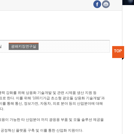
수도권연구본부
기획본부
사업화본부
행정본부
대외협력부
실
광패키징연구실
TOP
력 강화를 위해 상용화 기술개발 및 관련 시제품 생산 지원 등
 한다. 이를 위해 ‘100기가급 초소형 광모듈 상용화 기술개발’과
이를 통해 통신, 정보가전, 자동차, 의료 분야 등의 산업분야에 대해
다.
적용이 가능한 타 산업분야 까지 광응용 부품 및 모듈 솔루션 제공을
 공정혁신 플랫폼 구축 및 이를 통한 산업화 지원이다.