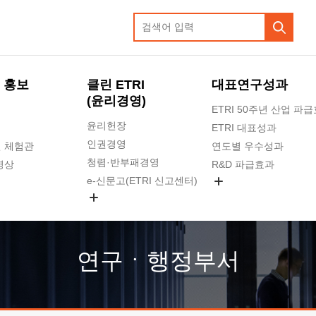
 홍보
클린 ETRI
대표연구성과
(윤리경영)
ETRI 50주년 산업 파
윤리헌장
ETRI 대표성과
인권경영
 체험관
연도별 우수성과
청렴·반부패경영
영상
R&D 파급효과
e-신문고(ETRI 신고센터)
지식공유플랫폼
공익신고
청렴포털 신고
고객의소리
연구ㆍ행정부서
수의계약 현황
부패징계 현황
감사결과공개