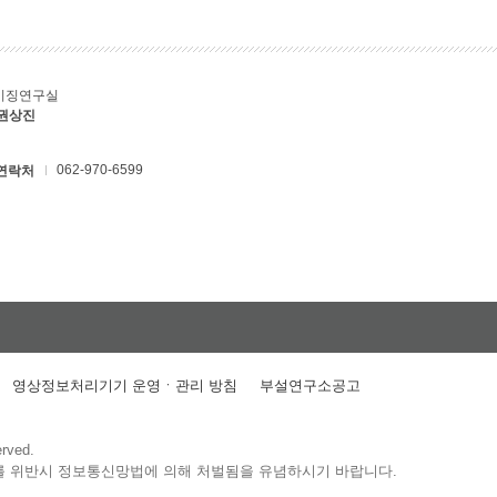
키징연구실
 권상진
062-970-6599
연락처
영상정보처리기기 운영ㆍ관리 방침
부설연구소공고
erved.
를 위반시 정보통신망법에 의해 처벌됨을 유념하시기 바랍니다.