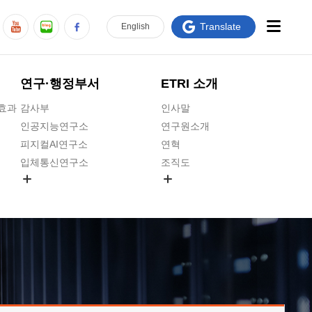
Translate
En
glish
연구·행정부서
ETRI 소개
급효과
감사부
인사말
인공지능연구소
연구원소개
피지컬AI연구소
연혁
입체통신연구소
조직도
공간미디어연구소
기타 공개정보
ADX융합연구소
원규 제·개정 예고
ICT전략연구소
연구원 고객헌장
인공지능안전연구소
ETRI CI
우주항공반도체전략연구단
주요업무연락처
대경권연구본부
찾아오시는길
호남권연구본부