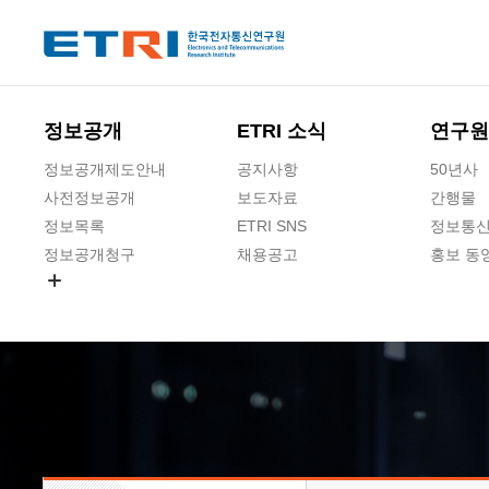
본문 바로가기
주요메뉴 바로가기
하단메뉴 바로가기
정보공개
ETRI 소식
연구원
정보공개제도안내
공지사항
50년사
사전정보공개
보도자료
간행물
정보목록
ETRI SNS
정보통신
정보공개청구
채용공고
홍보 동
경영공시
공공데이터개방
사업실명제