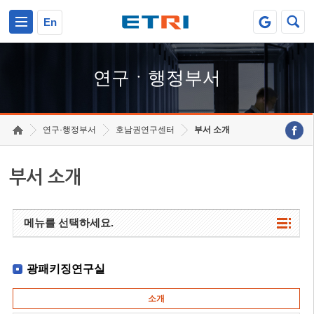
본문 바로가기
주요메뉴 바로가기
하단메뉴 바로가기
En
연구ㆍ행정부서
연구·행정부서
호남권연구센터
부서 소개
부서 소개
메뉴를 선택하세요.
광패키징연구실
소개