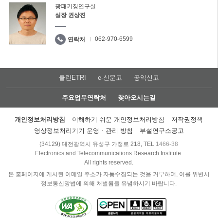
광패키징연구실
실장 권상진
062-970-6599
연락처
클린ETRI
e-신문고
공익신고
주요업무연락처
찾아오시는길
개인정보처리방침
이해하기 쉬운 개인정보처리방침
저작권정책
영상정보처리기기 운영ㆍ관리 방침
부설연구소공고
(34129) 대전광역시 유성구 가정로 218, TEL
1466-38
Electronics and Telecommunications Research Institute.
All rights reserved.
본 홈페이지에 게시된 이메일 주소가 자동수집되는 것을 거부하며, 이를 위반시
정보통신망법에 의해 처벌됨을 유념하시기 바랍니다.