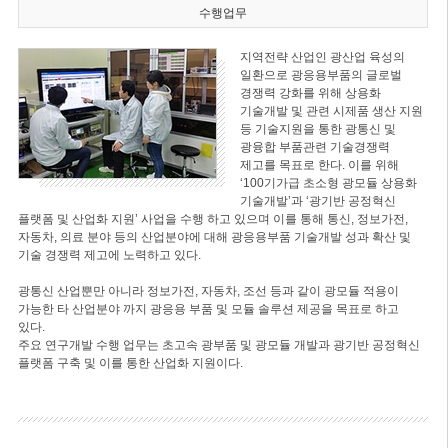
수행업무
지역전략 산업인 광산업 육성의
일환으로 광응용부품의 글로벌
경쟁력 강화를 위해 상용화
기술개발 및 관련 시제품 생산 지원
등 기술지원을 통한 광통신 및
광융합 부품관련 기술경쟁력
제고를 목표로 한다. 이를 위해
‘100기가급 초소형 광모듈 상용화
기술개발’과 ‘광기반 공정혁신
플랫폼 및 산업화 지원’ 사업을 수행 하고 있으며 이를 통해 통신, 정보가전,
자동차, 의료 분야 등의 산업분야에 대해 광응용부품 기술개발 성과 확산 및
기술 경쟁력 제고에 노력하고 있다.
광통신 산업뿐만 아니라 정보가전, 자동차, 조선 등과 같이 광모듈 적용이
가능한 타 산업분야 까지 광응용 부품 및 모듈 솔루션 제공을 목표로 하고
있다.
주요 연구개발 수행 업무는 초고속 광부품 및 광모듈 개발과 광기반 공정혁신
플랫폼 구축 및 이를 통한 산업화 지원이다.