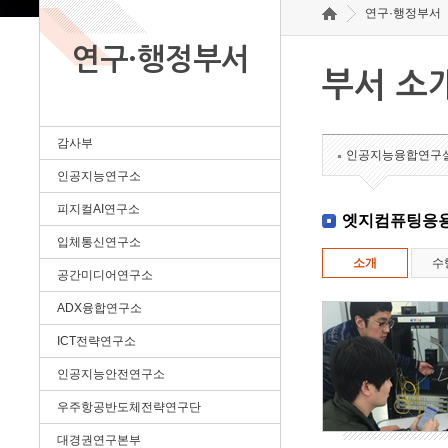
연구·행정부서
연구·행정부서
부서 소
감사부
인공지능융합연구
인공지능연구소
피지컬AI연구소
엣지컴퓨팅응
입체통신연구소
소개
수
공간미디어연구소
ADX융합연구소
ICT전략연구소
인공지능안전연구소
우주항공반도체전략연구단
대경권연구본부