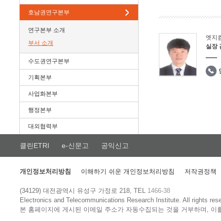
호남권연구본부
연구본부 소개
엣지
부서 소개
실장
수도권연구본부
기획본부
사업화본부
행정본부
대외협력부
클린ETRI
e-신문고
공익신고
개인정보처리방침
이해하기 쉬운 개인정보처리방침
저작권정책
(34129) 대전광역시 유성구 가정로 218, TEL
1466-38
Electronics and Telecommunications Research Institute.
All rights res
본 홈페이지에 게시된 이메일 주소가 자동수집되는 것을 거부하며, 이