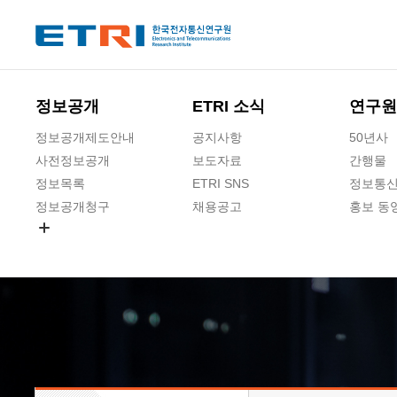
본문 바로가기
주요메뉴 바로가기
하단메뉴 바로가기
정보공개
ETRI 소식
연구원
정보공개제도안내
공지사항
50년사
사전정보공개
보도자료
간행물
정보목록
ETRI SNS
정보통신
정보공개청구
채용공고
홍보 동
경영공시
공공데이터개방
사업실명제