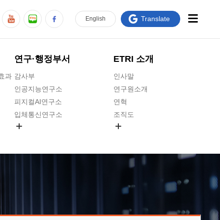
Translate
En
glish
연구·행정부서
ETRI 소개
급효과
감사부
인사말
인공지능연구소
연구원소개
피지컬AI연구소
연혁
입체통신연구소
조직도
공간미디어연구소
기타 공개정보
ADX융합연구소
원규 제·개정 예고
ICT전략연구소
연구원 고객헌장
인공지능안전연구소
ETRI CI
우주항공반도체전략연구단
주요업무연락처
대경권연구본부
찾아오시는길
호남권연구본부