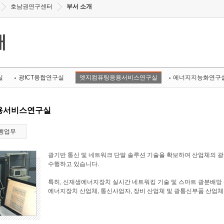
호남권연구센터
부서 소개
개
실
광ICT융합연구실
엣지컴퓨팅응용서비스연구실
에너지지능화연구
용서비스연구실
행업무
광기반 통신 및 네트워크 단말 솔루션 기술을 확보하여 산업체의 
수행하고 있습니다.
특히, 신재생에너지장치 실시간 네트워킹 기술 및 스마트 광분배망 
에너지장치 산업체, 통신사업자, 장비 산업체 및 광통신부품 산업체