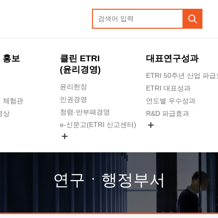
 홍보
클린 ETRI
대표연구성과
(윤리경영)
ETRI 50주년 산업 파
윤리헌장
ETRI 대표성과
인권경영
 체험관
연도별 우수성과
청렴·반부패경영
영상
R&D 파급효과
e-신문고(ETRI 신고센터)
지식공유플랫폼
공익신고
청렴포털 신고
고객의소리
연구ㆍ행정부서
수의계약 현황
부패징계 현황
감사결과공개