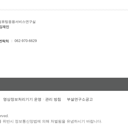
컴퓨팅응용서비스연구실
 김재인
062-970-6629
연락처
영상정보처리기기 운영ㆍ관리 방침
부설연구소공고
erved.
를 위반시 정보통신망법에 의해 처벌됨을 유념하시기 바랍니다.