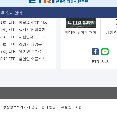
[2026-52호] ETRI, ITU-T 자율주행차 국제표준화 주도한다
루 열지 않기
[2026-51호] ETRI, 항로표지 해양 IoT 무선통신체계 개발 나선다
[2026-50호] ETRI, 생체신호 압축기술 국제표준 채택...의료 AI 시대 연다
비대면
체험관 견학
체험관
[2026-49호] ETRI, 대한민국 ICT 50년 역사를 담은 온라인 50년사 공개
[2026-48호] ETRI, 감염 걱정없는 공중 터치 인터페이스 시대 연다
[2026-47호] ETRI, AI 기반 주파수 예측기술 국제표준 이끌어
[2026-46호] ETRI, 출연연 오픈소스 협의체 '범출연연'으로 확대 운영
ETRI SNS
영상정보처리기기 운영ㆍ관리 방침
부설연구소공고