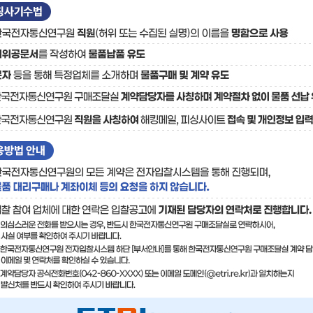
료
기술사업화플랫폼/기술
기술예고
중소기
보유특허
이전가
융합기술연구생산센터
반도