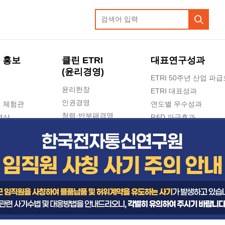
 홍보
클린 ETRI
대표연구성과
(윤리경영)
ETRI 50주년 산업 파
윤리헌장
ETRI 대표성과
인권경영
 체험관
연도별 우수성과
청렴·반부패경영
영상
R&D 파급효과
e-신문고(ETRI 신고센터)
지식공유플랫폼
공익신고
청렴포털 신고
고객의소리
수의계약 현황
부패징계 현황
감사결과공개