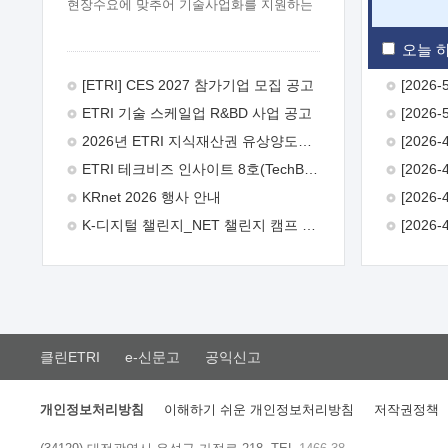
현장수요에 맞추어 기술사업화를 지원하는
『연구인력 현장지원』프로그램을
운영하고 있습니다.이에 연구인력의 지원을
오늘 하
희망하는 중소.중견기업에서는 신청하여
주시기 바랍니다.
2026년 8월
[ETRI] CES 2027 참가기업 모집 공고
한국전자통신연구원장
1. 추진개요

ETRI 기술 스케일업 R&BD 사업 공고
추진목적: ETRI 인력을 기업현장에 파견.
기술지원을 실시함으로써 ETRI 개발기술의
2026년 ETRI 지식재산권 유상양도계약 수요조사 공고
사업화를 지원하여 사업화성과를
ETRI 테크비즈 인사이트 8호(TechBiz Insight Vol.8) 발간
극대화하고, 지원기업을 강견기업으로
육성하고자 함.
 신청자격: ETRI
KRnet 2026 행사 안내
협력기업 및 일반 ICT 중소기업* 협력기업:
K-디지털 챌린지_NET 챌린지 캠프 시즌13 안내
ETRI 창업/연구소기업, 기술이전/출자기업
등 ETRI 개발기술을 사업화하고자 하는
기업
 파견기간: 1년 이상 [최대 3년까지
연속지원 가능]* 연속지원은 지원완료
시점에서 당해 지원실적과 차기 지원계획을
평가하여 결정
 기업부담: 연구인력
연봉기준 30 ~ 40%* (1년차) 연봉의 30%,
클린ETRI
e-신문고
공익신고
(2 ~ 3년차) 연봉의 40%
 추진일정(1)
희망기업 신청/접수(2)희망인력-희망기업
매칭(3)현장조사/ 선정(심의)(4)협약체결
개인정보처리방침
이해하기 쉬운 개인정보처리방침
저작권정책
(5)기업파견8월 3일 ~ 14일
8월 17일 ~
26일
9월초순
9월 중순
10월 이후*