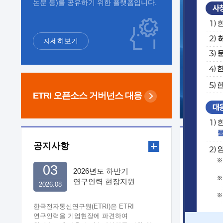
논문 등)를 공유하기 위한 플랫폼입니다.
자세히보기
ETRI 오픈소스
거버넌스 대응
공지사항
보도자
03
2026년도 하반기
연구인력 현장지원
2026.08
희망기업 신청/접수
한국전자통신연구원(ETRI)은 ETRI
연구인력을 기업현장에 파견하여