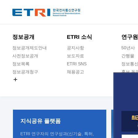
본문 바로가기
주요메뉴 바로가기
정보공개
ETRI 소식
연구원
정보공개제도안내
공지사항
50년사
사전정보공개
보도자료
간행물
정보목록
ETRI SNS
정보통신
정보공개청구
채용공고
홍보 동
경영공시
공공데이터개방
사업실명제
지식공유
플랫폼
ETRI 연구자의 연구성과(신기술, 특허,