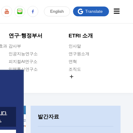
En
glish
Translate
연구·행정부서
ETRI 소개
급효과
감사부
인사말
인공지능연구소
연구원소개
피지컬AI연구소
연혁
입체통신연구소
조직도
공간미디어연구소
기타 공개정보
ADX융합연구소
원규 제·개정 예고
ICT전략연구소
연구원 고객헌장
인공지능안전연구소
ETRI CI
우주항공반도체전략연구단
주요업무연락처
발간자료
대경권연구본부
찾아오시는길
호남권연구본부