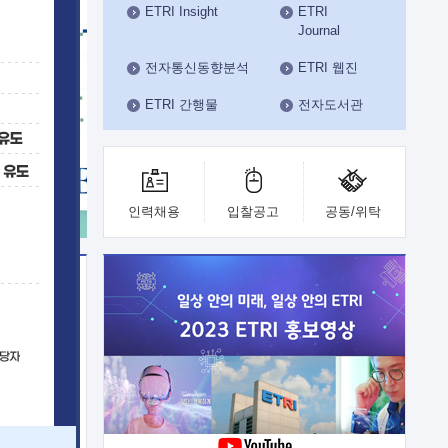
ETRI Insight
ETRI
수도권연구본부
Journal
기획본부
사업화본부
전자통신동향분석
ETRI 웹진
행정본부
ETRI 간행물
전자도서관
대외협력부
인력채용
입찰공고
공동/위탁
이전
업 지원
능 기술
체실험실