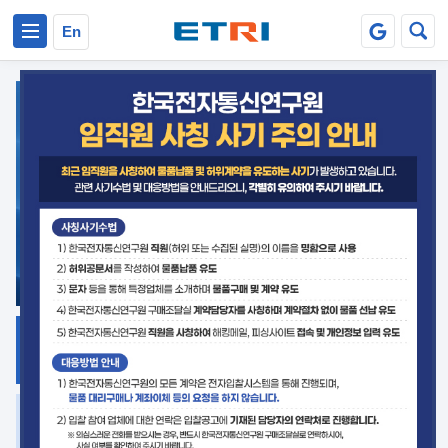
본문 바로가기
주요메뉴 바로가기
En
지식공유
ETRI 오픈소스
플랫폼
거버넌스 대응
발간자료