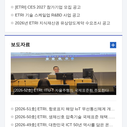
바랍니다.
2026년 8월 한국전자통신연구원장
1. 추진개요

추진목적: ETRI 인력을 기업현장에 파견. 기술지원을
[ETRI] CES 2027 참가기업 모집 공고
실시함으로써 ETRI 개발기술의 사업화를 지원하여
ETRI 기술 스케일업 R&BD 사업 공고
사업화성과를 극대화하고, 지원기업을 강견기업으로 육성하고자
함.
2026년 ETRI 지식재산권 유상양도계약 수요조사 공고
 신청자격: ETRI 협력기업 및 일반 ICT 중소기업*
협력기업: ETRI 창업/연구소기업, 기술이전/출자기업 등 ETRI
개발기술을 사업화하고자 하는 기업
 파견기간: 1년 이상
[최대 3년까지 연속지원 가능]* 연속지원은 지원완료 시점에서
보도자료
당해 지원실적과 차기 지원계획을 평가하여 결정
 기업부담:
연구인력 연봉기준 30 ~ 40%* (1년차) 연봉의 30%, (2 ~ 3년차)
연봉의 40%
 추진일정(1)희망기업 신청/접수(2)희망인력-
희망기업 매칭(3)현장조사/ 선정(심의)(4)협약체결(5)
기업파견8월 3일 ~ 14일
8월 17일 ~ 26일
9월초순
9월 중순
10월 이후* 상기일정은 희망인력-희망기업간 매칭 원활시를
가정한 것으로 상황에 따라 상당기간 일정이 지연될 수 있음. **
(1)희망인력-희망기업간 적합성이 낮다고 판단되거나, (2)
희망인력이 파견의사를 철회할 경우 후속 절차가 진행되지 않을
[2026-52호] ETRI, ITU-T 자율주행차 국제표준화 주도한다
수 있음.2. 현장지원 희망인력 및 상세이력
 희망인력
목록기술분야연구인력번호지원가능 기술반도체/
전자소자A반도체 소자(trasistor/diode) 제작 공정 전자소자 제작
[2026-51호] ETRI, 항로표지 해양 IoT 무선통신체계 개발 나선다
공정(FET / SBD 등 )유기물 반도체 소재 및 소자 설계, 합성 및
제작바이오센서 설계/제작토양/수질/가스 센서 설계/
[2026-50호] ETRI, 생체신호 압축기술 국제표준 채택...의료 AI 시대 연다
제작광소자응용B광 센서 및 응용 시스템시스템 제어 및 데이터
[2026-49호] ETRI, 대한민국 ICT 50년 역사를 담은 온라인 50년사 공개
처리FPGA 제어, VHDL 프로그램 개발Labview, Python, C