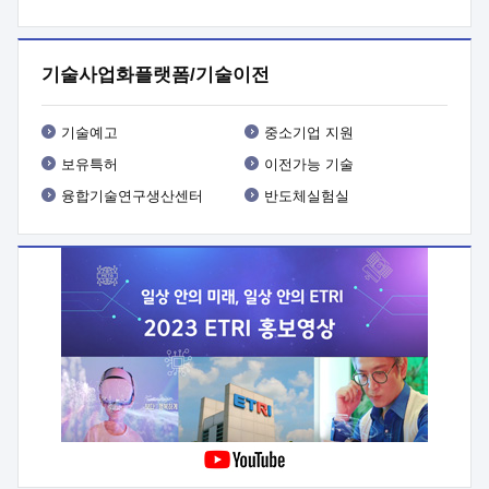
프로그램 개발
 상세이력ㅇ(붙 임1) 대상인력 A 상세이력ㅇ(붙
임2) 대상인력 B 상세이력
3. 신청방법 및 향후일정 등

신청방법: 이메일 (verdi@etri.re.kr)* <별첨양식>을 작성하여
기술사업화플랫폼/기술이전
제출
 문 의 처: ETRI사업화본부 기업성장지원부
기업성장지원전략실ㅇ오경석 책임 연구원 (T. 042-860-5076,
verdi@etri.re.kr)
 제출양식
ㅇ(별첨양식) ETRI연구인력
기술예고
중소기업 지원
현장지원 신청서 (기업)
보유특허
이전가능 기술
융합기술연구생산센터
반도체실험실