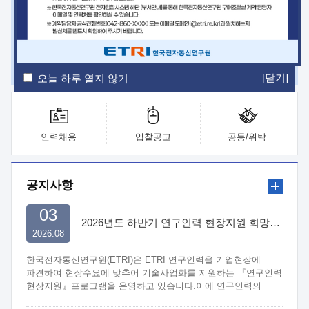
ETRI Insight
ETRI Journal
전자통신동향분석
ETRI 웹진
ETRI 간행물
전자도서관
[닫기]
오늘 하루 열지 않기
인력채용
입찰공고
공동/위탁
공지사항
03
2026년도 하반기 연구인력 현장지원 희망기업 신청/접수
2026.08
한국전자통신연구원(ETRI)은 ETRI 연구인력을 기업현장에
파견하여 현장수요에 맞추어 기술사업화를 지원하는 『연구인력
현장지원』프로그램을 운영하고 있습니다.이에 연구인력의
지원을 희망하는 중소.중견기업에서는 신청하여 주시기