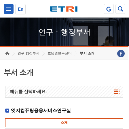
본문 바로가기
주요메뉴 바로가기
하단메뉴 바로가기
En
연구ㆍ행정부서
연구·행정부서
호남권연구센터
부서 소개
부서 소개
메뉴를 선택하세요.
엣지컴퓨팅응용서비스연구실
소개