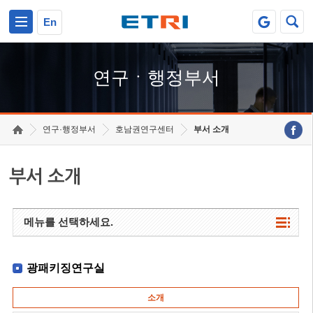
본문 바로가기
주요메뉴 바로가기
하단메뉴 바로가기
En
연구ㆍ행정부서
연구·행정부서
호남권연구센터
부서 소개
부서 소개
메뉴를 선택하세요.
광패키징연구실
소개