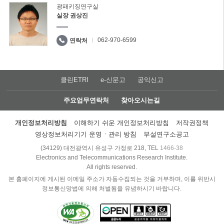
광패키징연구실
실장 권상진
062-970-6599
연락처
클린ETRI
e-신문고
공익신고
주요업무연락처
찾아오시는길
개인정보처리방침
이해하기 쉬운 개인정보처리방침
저작권정책
영상정보처리기기 운영ㆍ관리 방침
부설연구소공고
(34129) 대전광역시 유성구 가정로 218, TEL
1466-38
Electronics and Telecommunications Research Institute.
All rights reserved.
본 홈페이지에 게시된 이메일 주소가 자동수집되는 것을 거부하며, 이를 위반시
정보통신망법에 의해 처벌됨을 유념하시기 바랍니다.