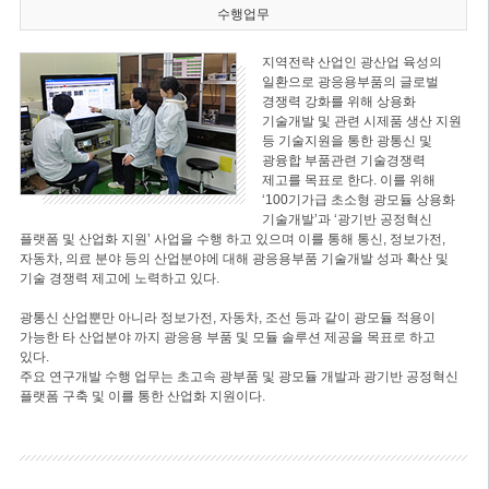
수행업무
지역전략 산업인 광산업 육성의
일환으로 광응용부품의 글로벌
경쟁력 강화를 위해 상용화
기술개발 및 관련 시제품 생산 지원
등 기술지원을 통한 광통신 및
광융합 부품관련 기술경쟁력
제고를 목표로 한다. 이를 위해
‘100기가급 초소형 광모듈 상용화
기술개발’과 ‘광기반 공정혁신
플랫폼 및 산업화 지원’ 사업을 수행 하고 있으며 이를 통해 통신, 정보가전,
자동차, 의료 분야 등의 산업분야에 대해 광응용부품 기술개발 성과 확산 및
기술 경쟁력 제고에 노력하고 있다.
광통신 산업뿐만 아니라 정보가전, 자동차, 조선 등과 같이 광모듈 적용이
가능한 타 산업분야 까지 광응용 부품 및 모듈 솔루션 제공을 목표로 하고
있다.
주요 연구개발 수행 업무는 초고속 광부품 및 광모듈 개발과 광기반 공정혁신
플랫폼 구축 및 이를 통한 산업화 지원이다.